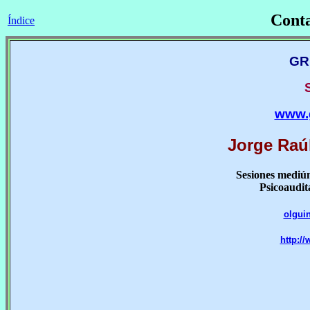
Conta
Índice
GR
S
www.
Jorge Raúl
Sesiones mediúm
Psicoaudit
olgui
http:/