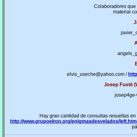
Colaboradores que 
material co
J
javier_
A
angels_
elvis_useche@yahoo.com /
htt
Josep Fusté (
josep4ge
Hay gran cantidad de consultas resueltas en
http://www.grupoelron.org/enigmasdesvelados/left.htm
pá