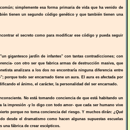
en común; simplemente esa forma primaria de vida que ha venido de
ién tienen un segundo código genético y que también tienen una
ncontrar el secreto como para modificar ese código y pueda seguir
 gigantesco jardín de infantes" con tantas contradicciones; con
rencia- con otro ser que fabrica armas de destrucción masiva, que
etista analizara a los dos no encontraría ninguna diferencia entre
o"; porque todo ser encarnado tiene un aura. El aura es afectada por
ficando el ánimo, el carácter, la personalidad del ser encarnado.
inconsciente. No está tomando conciencia de que está habitando un
a la impresión -y lo digo con todo amor- que cada ser humano vive
espierto porque no toma conciencia del riesgo. Y muchos dirán:
¿Qué
ando desde el dramatismo como hacen algunas supuestas escuelas
 una fábrica de crear escépticos.