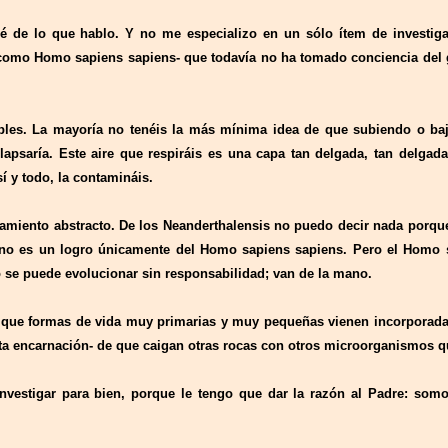
 de lo que hablo. Y no me especializo en un sólo ítem de investig
omo Homo sapiens sapiens- que todavía no ha tomado conciencia del gra
es. La mayoría no tenéis la más mínima idea de que subiendo o baj
lapsaría. Este aire que respiráis es una capa tan delgada, tan delgada
í y todo, la contamináis.
samiento abstracto. De los Neanderthalensis no puedo decir nada porq
 no es un logro únicamente del Homo sapiens sapiens. Pero el Homo 
o se puede evolucionar sin responsabilidad; van de la mano.
, que formas de vida muy primarias y muy pequeñas vienen incorporadas
ta encarnación- de que caigan otras rocas con otros microorganismos 
investigar para bien, porque le tengo que dar la razón al Padre: so