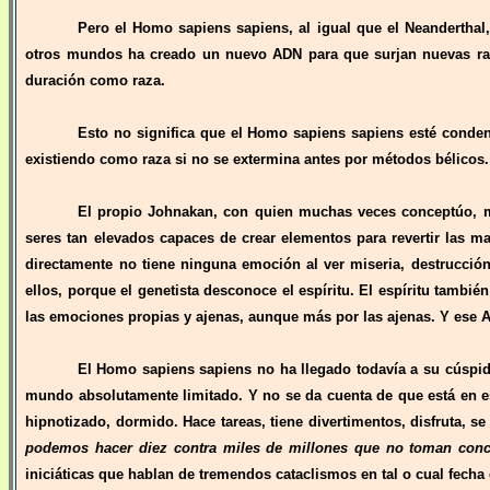
Pero el Homo sapiens sapiens, al igual que el Neanderthal
otros mundos ha creado un nuevo ADN para que surjan nuevas ra
duración como raza.
Esto no significa que el Homo sapiens sapiens esté conden
existiendo como raza si no se extermina antes por métodos bélicos.
El propio Johnakan, con quien muchas veces conceptúo, m
seres tan elevados capaces de crear elementos para revertir las 
directamente no tiene ninguna emoción al ver miseria, destrucción
ellos, porque el genetista desconoce el espíritu. El espíritu tambié
las emociones propias y ajenas, aunque más por las ajenas. Y ese AD
El Homo sapiens sapiens no ha llegado todavía a su cúspid
mundo absolutamente limitado. Y no se da cuenta de que está en e
hipnotizado, dormido. Hace tareas, tiene divertimentos, disfruta, 
podemos hacer diez contra miles de millones que no toman conc
iniciáticas que hablan de tremendos cataclismos en tal o cual fech