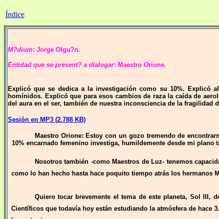
Índice
M?dium
: Jorge Olgu?n.
Entidad que se present? a dialogar
: Maestro Orione.
Explicó que se dedica a la investigación como su 10%. Explicó al
homínidos. Explicó que para esos cambios de raza la caída de aeroli
del aura en el ser, también de nuestra inconsciencia de la fragilida
Sesión en MP3 (2.788 KB)
Maestro Orione: Estoy con un gozo tremendo de encontrarme
10% encarnado femenino investiga, humildemente desde mi plano 
Nosotros también -como Maestros de Luz- tenemos capacid
como lo han hecho hasta hace poquito tiempo atrás los hermanos M
Quiero tocar brevemente el tema de este planeta, Sol III,
Científicos que todavía hoy están estudiando la atmósfera de hace