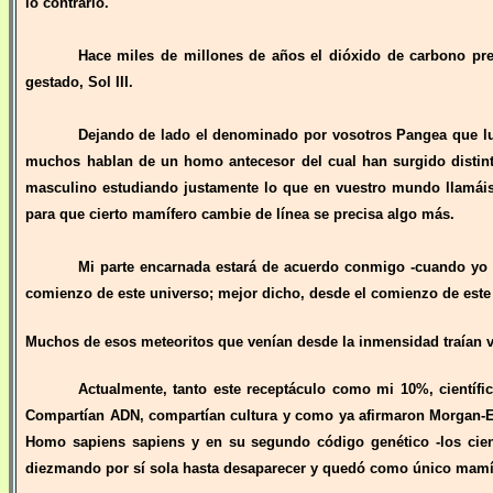
lo contrario.
Hace miles de millones de años el dióxido de carbono pre
gestado, Sol III.
Dejando de lado el denominado por vosotros Pangea que lue
muchos hablan de un homo antecesor del cual han surgido distin
masculino estudiando justamente lo que en vuestro mundo llamáis
para que cierto mamífero cambie de línea se precisa algo más.
Mi parte encarnada estará de acuerdo conmigo -cuando yo l
comienzo de este universo; mejor dicho, desde el comienzo de este 
Muchos de esos meteoritos que venían desde la inmensidad traían v
Actualmente, tanto este receptáculo como mi 10%, cientí
Compartían ADN, compartían cultura y como ya afirmaron Morgan-El
Homo sapiens sapiens y en su segundo código genético -los cient
diezmando por sí sola hasta desaparecer y quedó como único mamí