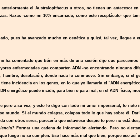
, anteriormente el Australopithecus u otros, no tienen un antecesor 
zas. Razas -como mi 10% encarnado, como este receptáculo- que tamb
ado, pues ha avanzado mucho en genética y quizá, tal vez, llegue a e
e ha comentado que Eón en más de una sesión dijo que parecemos "un
mayores enfermedades que comparten ADN -no encontrando ninguna dife
, hambre, desolación, donde nada lo conmueve. Sin embargo, si el gen
n tiene incidencia en los genes, en lo que yo llamaría el "ADN energétic
N energético puede incidir, para bien o para mal, en el ADN físico, modi
e pero a su vez, y esto lo digo con todo mi amor impersonal, lo noto 
se mundo. Si el mundo colapsa, colapsa todo lo que hay sobre él. Darí
se da con otros seres, parecería que estuviese despierto pero no está d
iencia?
Formar una cadena de información alertando. Pero no alert
a que luego no se cumplen. Eso hace más mal que bien, porque eso así es