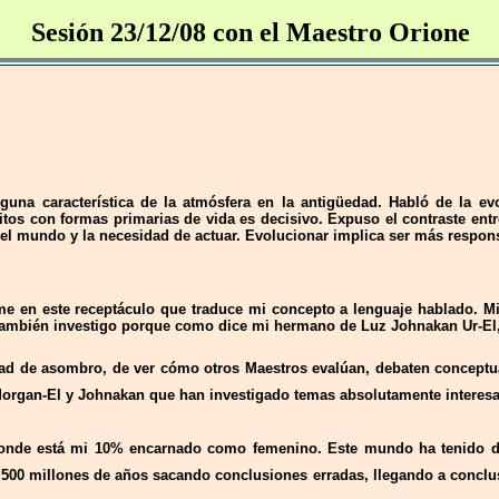
Sesión 23/12/08 con el Maestro Orione
guna característica de la atmósfera en la antigüedad. Habló de la ev
tos con formas primarias de vida es decisivo. Expuso el contraste entre
d del mundo y la necesidad de actuar. Evolucionar implica ser más respon
 en este receptáculo que traduce mi concepto a lenguaje hablado. Mi
también investigo porque como dice mi hermano de Luz Johnakan
Ur
-El
ad de asombro, de ver cómo otros Maestros evalúan, debaten concept
organ-El y Johnakan que han investigado temas absolutamente interesa
 donde está mi 10% encarnado como femenino. Este mundo ha tenido dist
 3.500 millones de años sacando conclusiones erradas, llegando a concl