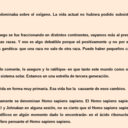
dominaba sobre el oxígeno. La vida actual no hubiera podido subsis
go se fue fraccionando en distintos continentes, vayamos más al pre
tas razas. Y eso es algo debatible porque sé positivamente -y no po
 genética- que una raza no sale de otra raza. Puede haber pequeños
e comente, le asegure y le ratifique- en que tanto este mundo como o
sistema solar. Estamos en una estrella de tercera generación.
ida en forma muy primaria. Esa vida fue la causante de esos cambios.
ficamente se denominan Homo sapiens sapiens. El Homo sapiens sapie
 y Johnakan en alguna sesión, no es cierto que el Homo sapiens sapien
íficos en algún momento dado lo encontrarán- en el ácido ribonuclei
fero pensante el Homo sapiens sapiens.