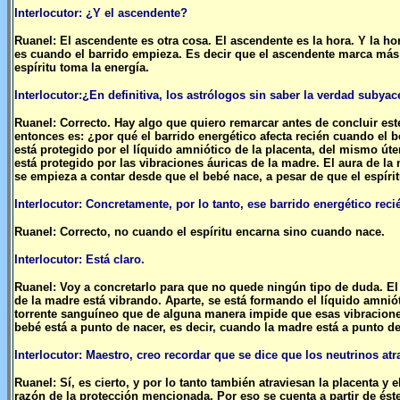
Interlocutor: ¿Y el ascendente?
Ruanel: El ascendente es otra cosa. El ascendente es la hora. Y la 
es cuando el barrido empieza. Es decir que el ascendente marca más
espíritu toma la energía.
Interlocutor:¿En definitiva, los astrólogos sin saber la verdad subyac
Ruanel: Correcto. Hay algo que quiero remarcar antes de concluir est
entonces es: ¿por qué el barrido energético afecta recién cuando el 
está protegido por el líquido amniótico de la placenta, del mismo út
está protegido por las vibraciones áuricas de la madre. El aura de la 
se empieza a contar desde que el bebé nace, a pesar de que el espíri
Interlocutor: Concretamente, por lo tanto, ese barrido energético recié
Ruanel: Correcto, no cuando el espíritu encarna sino cuando nace.
Interlocutor: Está claro.
Ruanel: Voy a concretarlo para que no quede ningún tipo de duda. El e
de la madre está vibrando. Aparte, se está formando el líquido amnió
torrente sanguíneo que de alguna manera impide que esas vibraciones
bebé está a punto de nacer, es decir, cuando la madre está a punto de 
Interlocutor: Maestro, creo recordar que se dice que los neutrinos atr
Ruanel: Sí, es cierto, y por lo tanto también atraviesan la placenta 
razón de la protección mencionada. Por eso se cuenta a partir de éste