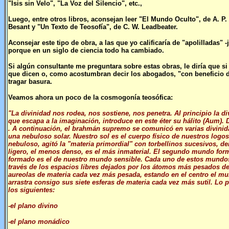
"Isis sin Velo", "La Voz del Silencio", etc.,
Luego, entre otros libros, aconsejan leer "El Mundo Oculto", de A. P. 
Besant y "Un Texto de Teosofía", de C. W. Leadbeater.
Aconsejar este tipo de obra, a las que yo calificaría de "apolilladas
porque en un siglo de ciencia todo ha cambiado.
Si algún consultante me preguntara sobre estas obras, le diría que si
que dicen o, como acostumbran decir los abogados, "con beneficio d
tragar basura.
Veamos ahora un poco de la cosmogonía teosófica:
"La divinidad nos rodea, nos sostiene, nos penetra. Al principio la d
que escapa a la imaginación, introduce en este éter su hálito (Aum).
. A continuación, el brahmán supremo se comunicó en varias divinid
una nebuloso solar. Nuestro sol es el cuerpo físico de nuestros logo
nebuloso, agitó la "materia primordial" con torbellinos sucesivos, 
ligero, el menos denso, es el más inmaterial. El segundo mundo fo
formado es el de nuestro mundo sensible. Cada uno de estos mundos s
través de los espacios libres dejados por los átomos más pesados de l
aureolas de materia cada vez más pesada, estando en el centro el mu
arrastra consigo sus siete esferas de materia cada vez más sutil. Lo 
los siguientes:
-el plano divino
-el plano monádico