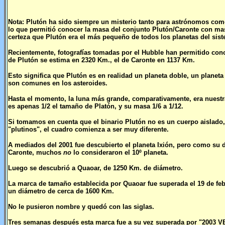
Nota: Plutón ha sido siempre un misterio tanto para astrónomos como
lo que permitió conocer la masa del conjunto Plutón/Caronte con mas
certeza que Plutón era el más pequeño de todos los planetas del sist
Recientemente, fotografías tomadas por el Hubble han permitido cono
de Plutón se estima en 2320 Km., el de Caronte en 1137 Km.
Esto significa que Plutón es en realidad un planeta doble, un planeta 
son comunes en los asteroides.
Hasta el momento, la luna más grande, comparativamente, era nuestra
es apenas 1/2 el tamaño de Platón, y su masa 1/6 a 1/12.
Si tomamos en cuenta que el binario Plutón no es un cuerpo aislado, 
"plutinos", el cuadro comienza a ser muy diferente.
A mediados del 2001 fue descubierto el planeta Ixión, pero como su d
Caronte, muchos
no
lo consideraron el 10º planeta.
Luego se descubrió a Quaoar, de 1250 Km. de diámetro.
La marca de tamaño establecida por Quaoar fue superada el 19 de fe
un diámetro de cerca de 1600 Km.
No le pusieron nombre y quedó con las siglas.
Tres semanas después esta marca fue a su vez superada por "2003 