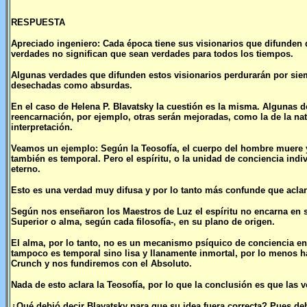
RESPUESTA
Apreciado ingeniero: Cada época tiene sus visionarios que difunden 
verdades no significan que sean verdades para todos los tiempos.
Algunas verdades que difunden estos visionarios perdurarán por siem
desechadas como absurdas.
En el caso de Helena P. Blavatsky la cuestión es la misma. Algunas 
reencarnación, por ejemplo, otras serán mejoradas, como la de la na
interpretación.
Veamos un ejemplo: Según la Teosofía, el cuerpo del hombre muere y 
también es temporal. Pero el espíritu, o la unidad de conciencia ind
eterno.
Esto es una verdad muy difusa y por lo tanto más confunde que acla
Según nos enseñaron los Maestros de Luz el espíritu no encarna en 
Superior o alma, según cada filosofía-, en su plano de origen.
El alma, por lo tanto, no es un mecanismo psíquico de conciencia entr
tampoco es temporal sino lisa y llanamente inmortal, por lo menos h
Crunch y nos fundiremos con el Absoluto.
Nada de esto aclara la Teosofía, por lo que la conclusión es que las 
¿Qué debió decir Blavatsky para que su idea fuera correcta? Pues d