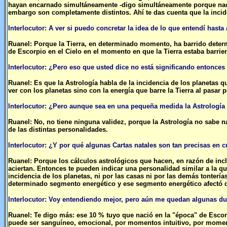
hayan encarnado simultáneamente -digo simultáneamente porque nace
embargo son completamente distintos. Ahí te das cuenta que la incide
Interlocutor: A ver si puedo concretar la idea de lo que entendí has
Ruanel: Porque la Tierra, en determinado momento, ha barrido determ
de Escorpio en el Cielo en el momento en que la Tierra estaba barrie
Interlocutor: ¿Pero eso que usted dice no está significando entonces 
Ruanel: Es que la Astrología habla de la incidencia de los planetas que
ver con los planetas sino con la energía que barre la Tierra al pasar 
Interlocutor: ¿Pero aunque sea en una pequeña medida la Astrología 
Ruanel: No, no tiene ninguna validez, porque la Astrología no sabe 
de las distintas personalidades.
Interlocutor: ¿Y por qué algunas Cartas natales son tan precisas en c
Ruanel: Porque los cálculos astrológicos que hacen, en razón de inclu
aciertan. Entonces te pueden indicar una personalidad similar a la q
incidencia de los planetas, ni por las casas ni por las demás tonterías
determinado segmento energético y ese segmento energético afectó 
Interlocutor: Voy entendiendo mejor, pero aún me quedan algunas du
Ruanel: Te digo más: ese 10 % tuyo que nació en la "época" de Escor
puede ser sanguíneo, emocional, por momentos intuitivo, por mome