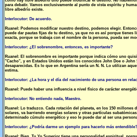
como hay libre albedrío uno puede modificar el destino. No hablemos 
para debatir. Vamos exclusivamente al punto de vista espíritu y human
libre albedrío existe.
Interlocutor: De acuerdo.
Ruanel: Podemos modificar nuestro destino, podemos elegir. Entonces,
puede dar pautas fijas de tu destino, ya que no es así porque tienes
exacta, porque se trabaja con el nombre de la persona, pueda ser m
Interlocutor: ¿El sobrenombre, entonces, es importante?
Ruanel: El sobrenombre es importante porque indica cómo uno quisie
"Cacho", y en Estados Unidos están los conocidos John Doe o John 
desaparecidas. Es lo que en Argentina sería un N. N. Lo utilizan aqu
estima.
Interlocutor: ¿La hora y el día del nacimiento de una persona en rela
Ruanel: Puede haber una influencia a nivel físico de carácter energét
Interlocutor: No entiendo nada, Maestro.
Ruanel: Lo traduzco. Cada rotación del planeta, en los 150 millones de
solares, va barriendo energías solares y otras partículas subatómicas
determinado cúmulo energético y eso le puede dar al ser una personal
Interlocutor: ¿Podría darme un ejemplo para hacerlo más entendible
Ruanel: Bien. Tu Yo Superior tiene una personalidad espiritual, por