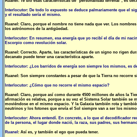
Ruanel: Te dio esas características de "personalidad terrenal", es deci
Interlocutor: De todo lo expuesto se deduce palmariamente que el s
y el resultado sería el mismo.
Ruanel: Claro, porque el nombre no tiene nada que ver. Los nombres 
los astrónomos de la antigüedad.
Interlocutor: En resumen, esa energía que yo recibí el día de mi naci
Escorpio como revolución solar.
Ruanel: Correcto. Aparte, las características de un signo no rigen du
decanato puede tener una característica aparte.
Interlocutor: ¿Los barridos de energía son siempre los mismos, es d
Ruanel: Son siempre constantes a pesar de que la Tierra no recorre 
Interlocutor: ¿Cómo que no recorre el mismo espacio?
Ruanel: Claro, porque así como durante 4500 millones de años la Tie
afirmación es relativa, porque a su vez el Sistema Solar también se m
moviéndose en el mismo espacio. Y la Galaxia también rota y también
neutrinos y los fotones que envía el Sol siempre van a ser los mis
Interlocutor: Ahora entendí. En concreto, a lo que el decodificador re
de la persona, el lugar donde nació, la raza, sus padres, sus herman
Ruanel
: Así es, y también el ego que pueda tener.