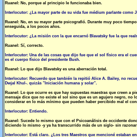
Ruanel: No, porque al principio le funcionaba bien.
Interlocutor: ¿La mayor parte de su vida fue médium parlante como 
Ruanel: No, en su mayor parte psicografió. Durante muy poco tiempo
enseguida, a los pocos años.
Interlocutor: ¿La misión con la que encarnó Blavatsky fue la que re
Ruanel: Sí, correcto.
Interlocutor: Una de las cosas que dijo fue que el sol físico era el 
es el cuerpo físico del presidente Bush.
Ruanel: Lo que dijo Blavatsky es una aberración total.
Interlocutor: Recuerdo que también la repitió Alice A. Bailey, no rec
Dwjal Khul-. quizás "Iniciación humana y solar".
Ruanel: Lo que ocurre es que hay supuestas maestras que creen a pie 
mensaje dice que no existe el sol sino que es un agujero negro, no lo 
considerar en lo más mínimo que pueden haber percibido mal el con
Interlocutor: Entiendo.
Ruanel: Sucede lo mismo que con el Psicoanálisis de occidente don
diciendo lo mismo -y ya ha transcurrido más de un siglo- sin razonarlo
Interlocutor: Está claro. ¿Los tres Maestros que mencioné estaban 