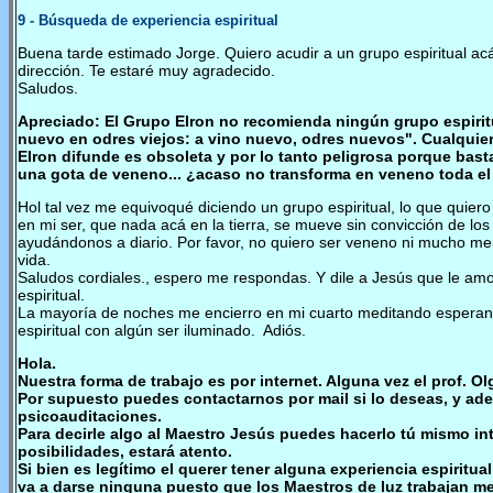
9
- Búsqueda de experiencia espiritual
Buena tarde estimado Jorge. Quiero acudir a un grupo espiritual ac
dirección. Te estaré muy agradecido.
Saludos.
Apreciado: El Grupo Elron no recomienda ningún grupo espiri
nuevo en odres viejos: a vino nuevo, odres nuevos". Cualquier
Elron difunde es obsoleta y por lo tanto peligrosa porque bast
una gota de veneno... ¿acaso no transforma en veneno toda e
Hol tal vez me equivoqué diciendo un grupo espiritual, lo que quiero
en mi ser, que nada acá en la tierra, se mueve sin convicción de los
ayudándonos a diario. Por favor, no quiero ser veneno ni mucho me
vida.
Saludos cordiales., espero me respondas. Y dile a Jesús que le am
espiritual.
La mayoría de noches me encierro en mi cuarto meditando esperan
espiritual con algún ser iluminado. Adiós.
Hola.
Nuestra forma de trabajo es por internet. Alguna vez el prof. O
Por supuesto puedes contactarnos por mail si lo deseas, y ade
psicoauditaciones.
Para decirle algo al Maestro Jesús puedes hacerlo tú mismo i
posibilidades, estará atento.
Si bien es legítimo el querer tener alguna experiencia espiritua
va a darse ninguna puesto que los Maestros de luz trabajan me