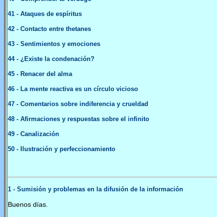
41
-
Ataques de espíritus
42
-
Contacto entre thetanes
43
-
Sentimientos y emociones
44
-
¿Existe la condenación?
4
5
-
Renacer del alma
4
6
- La mente reactiva es un círculo vicioso
4
7
- Comentarios sobre indiferencia y crueldad
4
8
- Afirmaciones y respuestas sobre el infinito
4
9
-
Canalización
50
-
Ilustración y perfeccionamiento
1
- Sumisión y problemas en la difusión de la información
Buenos días.