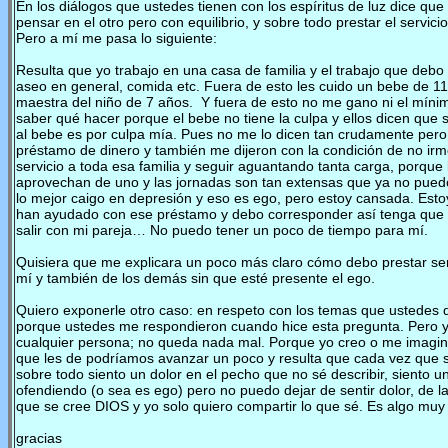
En los diálogos que ustedes tienen con los espíritus de luz dice que 
pensar en el otro pero con equilibrio, y sobre todo prestar el servici
Pero a mí me pasa lo siguiente:
Resulta que yo trabajo en una casa de familia y el trabajo que debo
aseo en general, comida etc. Fuera de esto les cuido un bebe de 11
maestra del niño de 7 años. Y fuera de esto no me gano ni el mínim
saber qué hacer porque el bebe no tiene la culpa y ellos dicen que s
al bebe es por culpa mía. Pues no me lo dicen tan crudamente pero
préstamo de dinero y también me dijeron con la condición de no i
servicio a toda esa familia y seguir aguantando tanta carga, porqu
aprovechan de uno y las jornadas son tan extensas que ya no puedo 
lo mejor caigo en depresión y eso es ego, pero estoy cansada. Est
han ayudado con ese préstamo y debo corresponder así tenga que dej
salir con mi pareja… No puedo tener un poco de tiempo para mí.
Quisiera que me explicara un poco más claro cómo debo prestar serv
mí y también de los demás sin que esté presente el ego.
Quiero exponerle otro caso: en respeto con los temas que ustedes d
porque ustedes me respondieron cuando hice esta pregunta. Pero y
cualquier persona; no queda nada mal. Porque yo creo o me imagin
que les de podríamos avanzar un poco y resulta que cada vez que 
sobre todo siento un dolor en el pecho que no sé describir, siento
ofendiendo (o sea es ego) pero no puedo dejar de sentir dolor, de 
que se cree DIOS y yo solo quiero compartir lo que sé. Es algo muy t
gracias