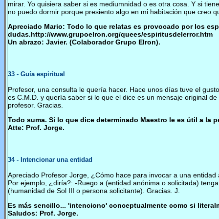
mirar. Yo quisiera saber si es mediumnidad o es otra cosa. Y si ti
no puedo dormir porque presiento algo en mi habitación que creo q
Apreciado Mario: Todo lo que relatas es provocado por los espí
dudas.http://www.grupoelron.org/quees/espiritusdelerror.htm
Un abrazo: Javier. (Colaborador Grupo Elron).
33
- Gu
í
a espiritual
Profesor, una consulta le quería hacer. Hace unos días tuve el gusto
es C.M.D. y quería saber si lo que el dice es un mensaje original 
profesor. Gracias.
Todo suma. Si lo que dice determinado Maestro le es útil a la
Atte: Prof. Jorge.
34
- Intencionar una entidad
Apreciado Profesor Jorge, ¿Cómo hace para invocar a una entidad 
Por ejemplo, ¿diría?: -Ruego a (entidad anónima o solicitada) tenga
(humanidad de Sol III o persona solicitante). Gracias. J.
Es más sencillo... 'intenciono' conceptualmente como si literal
Saludos: Prof. Jorge.