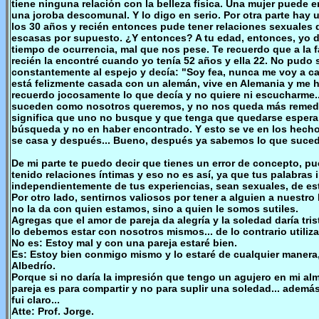
tiene ninguna relación con la belleza física. Una mujer puede e
una joroba descomunal. Y lo digo en serio. Por otra parte hay 
los 30 años y recién entonces pude tener relaciones sexuales
escasas por supuesto. ¿Y entonces? A tu edad, entonces, yo d
tiempo de ocurrencia, mal que nos pese. Te recuerdo que a la 
recién la encontré cuando yo tenía 52 años y ella 22. No pudo s
constantemente al espejo y decía: "Soy fea, nunca me voy a ca
está felizmente casada con un alemán, vive en Alemania y me h
recuerdo jocosamente lo que decía y no quiere ni escucharme
suceden como nosotros queremos, y no nos queda más remedio 
significa que uno no busque y que tenga que quedarse esperan
búsqueda y no en haber encontrado. Y esto se ve en los hechos
se casa y después... Bueno, después ya sabemos lo que suced
De mi parte te puedo decir que tienes un error de concepto, pu
tenido relaciones íntimas y eso no es así, ya que tus palabras
independientemente de tus experiencias, sean sexuales, de est
Por otro lado, sentirnos valiosos por tener a alguien a nuestro
no la da con quien estamos, sino a quien le somos sutiles.
Agregas que el amor de pareja da alegría y la soledad daría tri
lo debemos estar con nosotros mismos... de lo contrario utiliza
No es: Estoy mal y con una pareja estaré bien.
Es: Estoy bien conmigo mismo y lo estaré de cualquier manera
Albedrío.
Porque si no daría la impresión que tengo un agujero en mi alm
pareja es para compartir y no para suplir una soledad... ademá
fui claro...
Atte: Prof. Jorge.