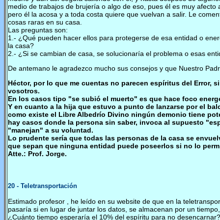
medio de trabajos de brujería o algo de eso, pues él es muy afecto a
pero él la acosa y a toda costa quiere que vuelvan a salir. Le com
cosas raras en su casa.
Las preguntas son:
1.- ¿Qué pueden hacer ellos para protegerse de esa entidad o ene
la casa?
2.- ¿Si se cambian de casa, se solucionaría el problema o esas ent
De antemano le agradezco mucho sus consejos y que Nuestro Padre
Héctor, por lo que me cuentas no parecen espíritus del Error,
vosotros.
En los casos tipo "se subió el muerto" es que hace foco energé
Y en cuanto a la hija que estuvo a punto de lanzarse por el b
como existe el Libre Albedrío Divino ningún demonio tiene pot
hay casos donde la persona sin saber, invoca al supuesto "espí
"manejan" a su voluntad.
Lo prudente sería que todas las personas de la casa se envuel
que sepan que ninguna entidad puede poseerlos si no lo perm
Atte.: Prof. Jorge.
20
- Teletransportación
Estimado profesor , he leído en su website de que en la teletransp
pasaría si en lugar de juntar los datos, se almacenan por un tiem
¿Cuánto tiempo esperaría el 10% del espíritu para no desencarnar