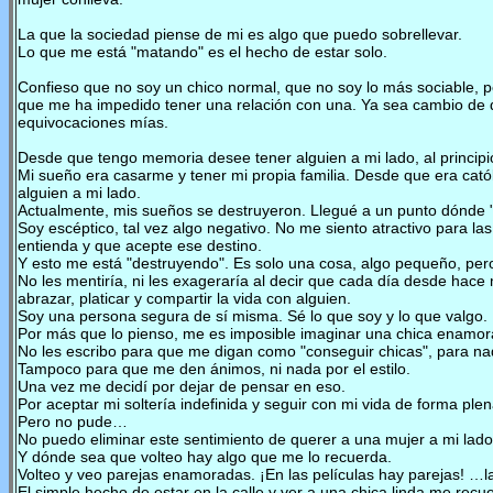
La que la sociedad piense de mi es algo que puedo sobrellevar.
Lo que me está "matando" es el hecho de estar solo.
Confieso que no soy un chico normal, que no soy lo más sociable, 
que me ha impedido tener una relación con una. Ya sea cambio de d
equivocaciones mías.
Desde que tengo memoria desee tener alguien a mi lado, al principi
Mi sueño era casarme y tener mi propia familia. Desde que era cató
alguien a mi lado.
Actualmente, mis sueños se destruyeron. Llegué a un punto dónde 
Soy escéptico, tal vez algo negativo. No me siento atractivo para l
entienda y que acepte ese destino.
Y esto me está "destruyendo". Es solo una cosa, algo pequeño, pero
No les mentiría, ni les exageraría al decir que cada día desde hac
abrazar, platicar y compartir la vida con alguien.
Soy una persona segura de sí misma. Sé lo que soy y lo que valgo.
Por más que lo pienso, me es imposible imaginar una chica enamorá
No les escribo para que me digan como "conseguir chicas", para na
Tampoco para que me den ánimos, ni nada por el estilo.
Una vez me decidí por dejar de pensar en eso.
Por aceptar mi soltería indefinida y seguir con mi vida de forma plen
Pero no pude…
No puedo eliminar este sentimiento de querer a una mujer a mi lado
Y dónde sea que volteo hay algo que me lo recuerda.
Volteo y veo parejas enamoradas. ¡En las películas hay parejas! …
El simple hecho de estar en la calle y ver a una chica linda me re