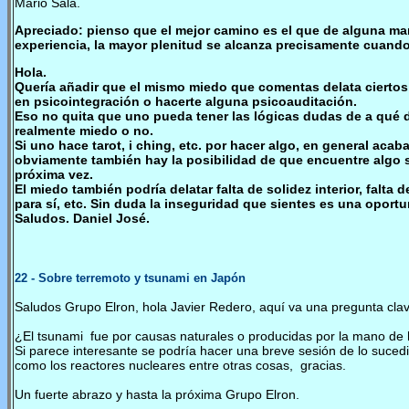
Mario Sala.
Apreciado: pienso que el mejor camino es el que de alguna ma
experiencia, la mayor plenitud se alcanza precisamente cuando
Hola.
Quería añadir que el mismo miedo que comentas delata ciertos
en psicointegración o hacerte alguna psicoauditación.
Eso no quita que uno pueda tener las lógicas dudas de a qué 
realmente miedo o no.
Si uno hace tarot, i ching, etc. por hacer algo, en general ac
obviamente también hay la posibilidad de que encuentre algo s
próxima vez.
El miedo también podría delatar falta de solidez interior, falt
para sí, etc. Sin duda la inseguridad que sientes es una oport
Saludos. Daniel José.
22
- Sobre terremoto y tsunami en Japón
Saludos Grupo Elron, hola Javier Redero, aquí va una pregunta cla
¿El tsunami fue por causas naturales o producidas por la mano de
Si parece interesante se podría hacer una breve sesión de lo suce
como los reactores nucleares entre otras cosas, gracias.
Un fuerte abrazo y hasta la próxima Grupo Elron.