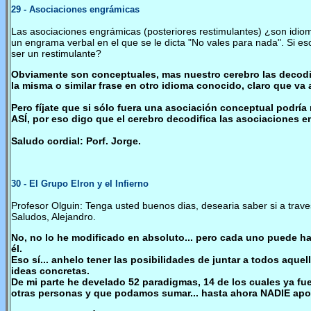
29
- Asociaciones engrámicas
Las asociaciones engrámicas (posteriores restimulantes) ¿son idiom
un engrama verbal en el que se le dicta "No vales para nada". Si es
ser un restimulante?
Obviamente son conceptuales, mas nuestro cerebro las decodifi
la misma o similar frase en otro idioma conocido, claro que va 
Pero fíjate que si sólo fuera una asociación conceptual podrí
ASÍ, por eso digo que el cerebro decodifica las asociaciones e
Saludo cordial: Porf. Jorge.
30
- El Grupo Elron y el Infierno
Profesor Olguin: Tenga usted buenos dias, desearia saber si a trave
Saludos, Alejandro.
No, no lo he modificado en absoluto... pero cada uno puede ha
él.
Eso sí... anhelo tener las posibilidades de juntar a todos aque
ideas concretas.
De mi parte he develado 52 paradigmas, 14 de los cuales ya f
otras personas y que podamos sumar... hasta ahora NADIE aport