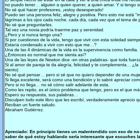
no puedo tener… alguien a quien querer, a quien amar. Y si tengo s
No sé qué hacer profesores, ¡estoy desesperado!
Puedo ser una persona feliz, alegre y positiva. Pero esto me está
lágrimas a los ojos cada noche, cada día, cada vez que el tema de 
No sé que preguntarles.
Tal vez una novia podría traerme paz y serenidad.
¿Pero y si nunca tengo una?
Si por cuestiones de la vida, tengo que vivir con esta soledad sie
Estaría condenado a vivir con esto que me…?
Una de las 4 dinámicas de la vida es la supervivencia como familia.
¿Entonces es normal que me sienta así?
Una de las leyes de Newton dice -en otras palabras- que toda fuerza
Si al amor de pareja te da alegría, felicidad y te complementa… ¿
siento)
No sé qué pensar… pero si sé que no quiero depender de una mujer 
Si llega excelente, será como una bendición y lo sabré apreciar co
Pero si no llega… no sé cómo salir adelante de esta.
Como les repito, es el único problema que tengo, pero es el que m
Espero su respuesta, sus palabras…
Disculpen todo este libro que les escribí, verdaderamente aprecio 
Reciban un fuerte saludo.
Abraham Gutiérrez.
Apreciado: En principio tienes un malentendido con eso de no 
saber de qué estoy hablando sería interesante que escuches l