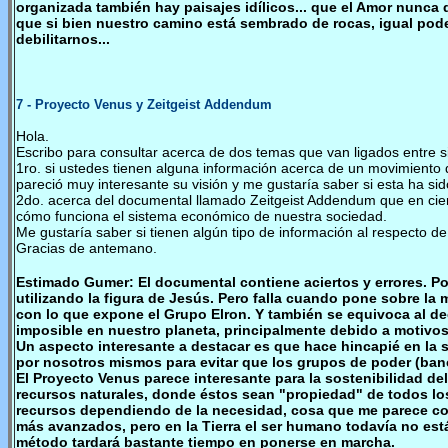
organizada también hay paisajes idílicos... que el Amor nunca d
que si bien nuestro camino está sembrado de rocas, igual pode
debilitarnos...
7
- Proyecto Venus y Zeitgeist Addendum
Hola.
Escribo para consultar acerca de dos temas que van ligados entre si
1ro. si ustedes tienen alguna información acerca de un movimiento
pareció muy interesante su visión y me gustaría saber si esta ha sid
2do. acerca del documental llamado Zeitgeist Addendum que en cier
cómo funciona el sistema económico de nuestra sociedad.
Me gustaría saber si tienen algún tipo de información al respecto 
Gracias de antemano.
Estimado Gumer: El documental contiene aciertos y errores. Por
utilizando la figura de Jesús. Pero falla cuando pone sobre la
con lo que expone el Grupo Elron. Y también se equivoca al d
imposible en nuestro planeta, principalmente debido a motivos 
Un aspecto interesante a destacar es que hace hincapié en la
por nosotros mismos para evitar que los grupos de poder (banco
El Proyecto Venus parece interesante para la sostenibilidad del
recursos naturales, donde éstos sean "propiedad" de todos los 
recursos dependiendo de la necesidad, cosa que me parece cor
más avanzados, pero en la Tierra el ser humano todavía no est
método tardará bastante tiempo en ponerse en marcha.