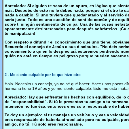
Apreciado: Si alguien te saca de un apuro, es lógico que sient
más. Después de esto no le debes nada, porque si el otro te sac
nada a cambio. Si uno tuviera que quedar atado y al servicio
sería justo. Todo es una cuestión de sentido común y de equil
sobre ti ningún sentimiento de culpa. Una de las cosas nefas
aparentemente desinteresados para después cobrártelos. ¡Cuida
te manipularán!
Con respeto a difundir el conocimiento que uno tiene, obviame
Recuerda el consejo de Jesús a sus discípulos: "No deis perlas
conocimiento a quien lo despreciará estaremos perdiendo nues
quién no está en tiempo es peligroso porque pueden sacarnos l
2
- Me siento culpable por lo que hizo otro
Hola. Necesito un consejo, ya no sé qué hacer. Hace unos pocos día
hermana tiene 19 años y yo me siento culpable. Esto me está mata
Apreciado: Hay que enfrentar los hechos con equilibrio, de lo 
de "responsabilidad". Si tú le presentas tu amigo a tu hermana 
intención no fue ésa, entonces eres solo responsable de habér
Te doy un ejemplo: si tu manejas un vehículo y vas a velocidad
eres responsable de haberla atropellado pero no culpable, porqu
amigo, no tú. Tú solo eres responsable.