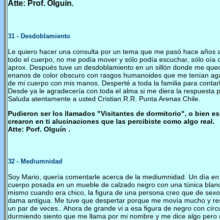
Atte: Prof. Olguín
.
31
-
Desdoblamiento
Le quiero hacer una consulta por un tema que me pasó hace años a
todo el cuerpo, no me podía mover y sólo podía escuchar, sólo oí
aprox. Después tuve un desdoblamiento en un sillón donde me qued
enanos de color obscuro con rasgos humanoides que me tenían agarr
de mi cuerpo con mis manos. Desperté a toda la familia para contarl
Desde ya le agradecería con toda el alma si me diera la respuesta 
Saluda atentamente a usted Cristian.R.R. Punta Arenas Chile.
Pudieron ser los llamados "Visitantes de dormitorio", o bien es
crearon en ti alucinaciones que las percibiste como algo real.
Atte: Porf. Olguín .
32
- Mediumnidad
Soy Mario, quería comentarle acerca de la mediumnidad. Un día en l
cuerpo posada en un mueble de calzado negro con una túnica blanca 
mismo cuando era chico, la figura de una persona creo que de sexo f
dama antigua. Me tuve que despertar porque me movía mucho y respi
un par de veces.. Ahora de grande vi a esa figura de negro con cír
durmiendo siento que me llama por mi nombre y me dice algo pero n