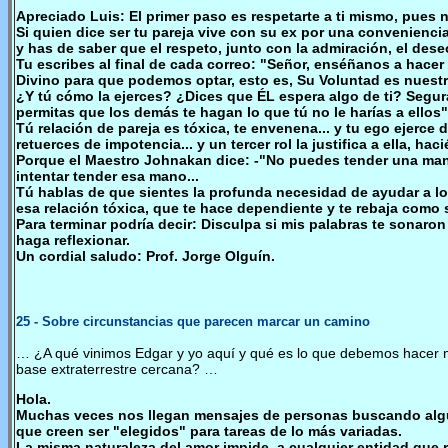
Apreciado Luis: El primer paso es respetarte a ti mismo, pues no
Si quien dice ser tu pareja vive con su ex por una conveniencia
y has de saber que el respeto, junto con la admiración, el dese
Tu escribes al final de cada correo: "Señor, enséñanos a hacer
Divino para que podemos optar, esto es, Su Voluntad es nuestr
¿Y tú cómo la ejerces? ¿Dices que ÉL espera algo de ti? Segur
permitas que los demás te hagan lo que tú no le harías a ellos"
Tú relación de pareja es tóxica, te envenena... y tu ego ejerce do
retuerces de impotencia... y un tercer rol la justifica a ella, h
Porque el Maestro Johnakan dice: -"No puedes tender una mano 
intentar tender esa mano...
Tú hablas de que sientes la profunda necesidad de ayudar a los
esa relación tóxica, que te hace dependiente y te rebaja como
Para terminar podría decir: Disculpa si mis palabras te sonaron
haga reflexionar.
Un cordial saludo: Prof. Jorge Olguín.
25
- Sobre circunstancias que parecen marcar un camino
… ¿A qué vinimos Edgar y yo aquí y qué es lo que debemos hacer 
base extraterrestre cercana? …
Hola.
Muchas veces nos llegan mensajes de personas buscando algún
que creen ser "elegidos" para tareas de lo más variadas.
La misma naturaleza del amor impide, a cualquier entidad que