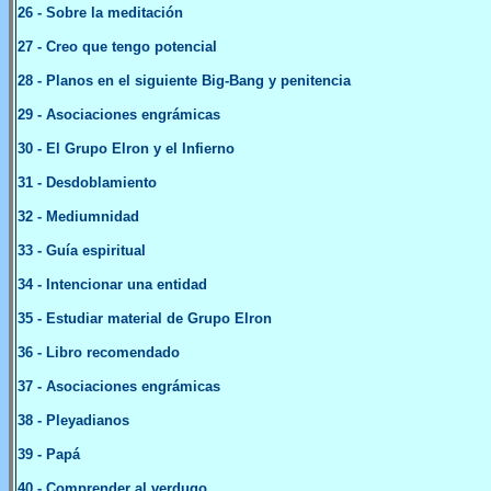
26
- Sobre la meditación
27
- Creo que tengo potencial
28
- Planos en el siguiente Big-Bang y penitencia
29
- Asociaciones engrámicas
30
- El Grupo Elron y el Infierno
31
-
Desdoblamiento
32
- Mediumnidad
33
- Gu
í
a espiritual
34
- Intenciona
r una entidad
35
- Estudiar material de Grupo Elron
3
6
- Libro recomendado
37
-
Asociaciones engrámicas
3
8
-
Pleyadianos
3
9
-
Papá
40
-
Comprender al verdugo