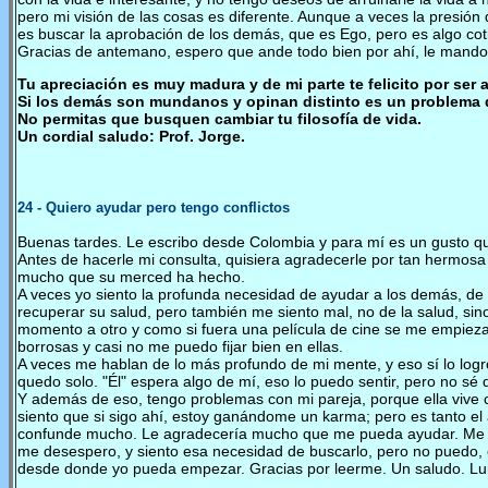
pero mi visión de las cosas es diferente. Aunque a veces la presión
es buscar la aprobación de los demás, que es Ego, pero es algo coti
Gracias de antemano, espero que ande todo bien por ahí, le mando
Tu apreciación es muy madura y de mi parte te felicito por ser 
Si los demás son mundanos y opinan distinto es un problema d
No permitas que busquen cambiar tu filosofía de vida.
Un cordial saludo: Prof. Jorge.
24
- Quiero ayudar pero tengo conflictos
Buenas tardes. Le escribo desde Colombia y para mí es un gusto 
Antes de hacerle mi consulta, quisiera agradecerle por tan hermosa
mucho que su merced ha hecho.
A veces yo siento la profunda necesidad de ayudar a los demás, de i
recuperar su salud, pero también me siento mal, no de la salud, sin
momento a otro y como si fuera una película de cine se me empiez
borrosas y casi no me puedo fijar bien en ellas.
A veces me hablan de lo más profundo de mi mente, y eso sí lo log
quedo solo. "Él" espera algo de mí, eso lo puedo sentir, pero no sé
Y además de eso, tengo problemas con mi pareja, porque ella vive c
siento que si sigo ahí, estoy ganándome un karma; pero es tanto el 
confunde mucho. Le agradecería mucho que me pueda ayudar. Me gu
me desespero, y siento esa necesidad de buscarlo, pero no puedo, 
desde donde yo pueda empezar. Gracias por leerme. Un saludo. Lu