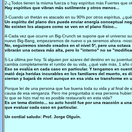
2-¿Todos tienen la misma fuerza o hay espíritus más Fuertes que o
Hay espíritus que vibran más sutilmente y otros menos...
3-Cuando un thetán es atacado en su 90% por otros espíritus, ¿qu
Un espíritu del plano dos puede enviar energía conceptual negati
No existen los ataques como se ven en el plano físico...
4-Cada vez que ocurre un Big-Crunch se supone que el universo su
nuevo Big-Bang, empezaremos de nuevo o ya seremos ahora -nosotro
No, seguiremos siendo creados en el nivel 5º, pero una octava m
vibrarán una octava más alta, pero lo "interno" no se "modifica
5-La última por hoy. Si alguien por azares del destino en su juventud
cambia completamente el rumbo de su vida, ¿qué vale más, 1 año o
Eso se evalúa en cada caso en particular. Y tengamos en cuenta 
mató deja heridas incurables en los familiares del muerto, es d
cierran y bajará de nivel aunque en esa vida se transforme en u
Porque leí de una persona que fue buena toda su vida y al final de e
causa de esa venganza. Pero me preguntaba si esa persona hubiera 
lo que se hizo mal no es posible restaurarlo en esta vida?
Es un tema distinto... su acto hostil fue por una reacción a una 
que evaluar cada caso en particular.
Un cordial saludo: Prof. Jorge Olguín.