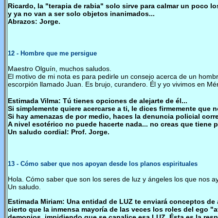
Ricardo, la "terapia de rabia" solo sirve para calmar un poco l
y ya no van a ser solo objetos inanimados...
Abrazos: Jorge.
12
-
Hombre que me persigue
Maestro Olguín, muchos saludos.
El motivo de mi nota es para pedirle un consejo acerca de un hom
escorpión llamado Juan. Es brujo, curandero. Él y yo vivimos en Mé
Estimada Vilma: Tú tienes opciones de alejarte de él...
Si simplemente quiere acercarse a ti, le dices firmemente que n
Si hay amenazas de por medio, haces la denuncia policial corr
A nivel esotérico no puede hacerte nada... no creas que tiene p
Un saludo cordial: Prof. Jorge.
13
-
Cómo saber que nos apoyan desde los planos espirituales
Hola. Cómo saber que son los seres de luz y ángeles los que nos ay
Un saludo.
Estimada Miriam: Una entidad de LUZ te enviará conceptos de a
cierto que la inmensa mayoría de las veces los roles del ego "a
demonios, impidiendo que se canalice esa LUZ. Ésta es la respu