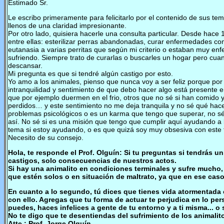
Estimado Sr.
Le escribo primeramente para felicitarlo por el contenido de sus te
llenos de una claridad impresionante.
Por otro lado, quisiera hacerle una consulta particular. Desde hac
entre ellas: esterilizar perras abandonadas, curar enfermedades c
eutanasia a varias perritas que según mi criterio o estaban muy enf
sufriendo. Siempre trato de curarlas o buscarles un hogar pero cuan
descansar.
Mi pregunta es que si tendré algún castigo por esto.
Yo amo a los animales, pienso que nunca voy a ser feliz porque po
intranquilidad y sentimiento de que debo hacer algo está presente
que por ejemplo duermen en el frio, otros que no sé si han comido y
perdidos… y este sentimiento no me deja tranquila y no sé qué hacer.
problemas psicológicos o es un karma que tengo que superar, no s
así. No sé si es una misión que tengo que cumplir aquí ayudando a l
tema si estoy ayudando, o es que quizá soy muy obsesiva con este
Necesito de su consejo.
Hola, te responde el Prof. Olguín: Si tu preguntas si tendrás u
castigos, solo consecuencias de nuestros actos.
Si hay una animalito en condiciones terminales y sufre mucho, 
que estén solos o en situación de maltrato, ya que en ese caso 
En cuanto a lo segundo, tú dices que tienes vida atormentada
con ello. Agregas que tu forma de actuar te perjudica en lo pers
puedes, haces infelices a gente de tu entorno y a ti misma... 
No te digo que te desentiendas del sufrimiento de los animalit
Atte.: Prof. Jorge Olguín.