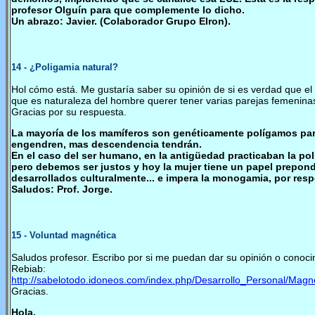
profesor Olguín para que complemente lo dicho.
Un abrazo: Javier. (Colaborador Grupo Elron).
14
- ¿Poligamia natural?
Hol cómo está. Me gustaría saber su opinión de si es verdad que el
que es naturaleza del hombre querer tener varias parejas femenina
Gracias por su respuesta.
La mayoría de los mamíferos son genéticamente polígamos par
engendren, mas descendencia tendrán.
En el caso del ser humano, en la antigüedad practicaban la po
pero debemos ser justos y hoy la mujer tiene un papel prepond
desarrollados culturalmente... e impera la monogamia, por respe
Saludos: Prof. Jorge.
1
5
- Voluntad magnética
Saludos profesor. Escribo por si me puedan dar su opinión o conoci
Rebiab:
http://sabelotodo.idoneos.com/index.php/Desarrollo_Personal/Magn
Gracias.
Hola.