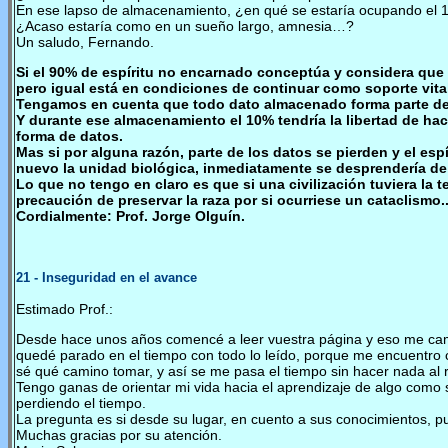
En ese lapso de almacenamiento, ¿en qué se estaría ocupando el
¿Acaso estaría como en un sueño largo, amnesia…?
Un saludo, Fernando.
Si el 90% de espíritu no encarnado conceptúa y considera que
pero igual está en condiciones de continuar como soporte vita
Tengamos en cuenta que todo dato almacenado forma parte del
Y durante ese almacenamiento el 10% tendría la libertad de hac
forma de datos.
Mas si por alguna razón, parte de los datos se pierden y el esp
nuevo la unidad biológica, inmediatamente se desprendería de 
Lo que no tengo en claro es que si una civilización tuviera la
precaución de preservar la raza por si ocurriese un cataclism
Cordialmente: Prof. Jorge Olguín.
21
- Inseguridad en el avance
Estimado Prof.:
Desde hace unos años comencé a leer vuestra página y eso me cam
quedé parado en el tiempo con todo lo leído, porque me encuentro co
sé qué camino tomar, y así se me pasa el tiempo sin hacer nada al
Tengo ganas de orientar mi vida hacia el aprendizaje de algo como s
perdiendo el tiempo.
La pregunta es si desde su lugar, en cuento a sus conocimientos, 
Muchas gracias por su atención.