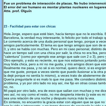
Fue un problema de interacción de placas. No hubo intervenció
El error del ser humano es montar plantas nucleares en lugares
Atte. prof. Olguín
23
- Facilidad para estar con chicas
Hola Jorge, espero que esté bien, hacía tiempo que no le escribía. 
Barcelona, la verdad muy interesante, lo felicito por todo el trabajo 
Le comento acerca de una duda personal que tengo, porque a veces 
amigos particularmente. El tema es que tengo amigos que son de es
3, y otro se habla con muchas. Pero en mi caso personal, distinto 
hace un tiempo salí con una chica por salir, la chica no era fea, pe
"calentura" (como por ejemplo ese amigo que sale con 2 o 3), pero 
Otro ejemplo, y esto es reciente, es que nos estamos juntando junt
muy linda chica, pero a mí no me gusta, y mis amigos dicen que esté 
Realmente me pasa, y no sé si es normal, quiero decir, si es engrámi
que me guste, porque a veces siento que puedo ilusionar a la otra p
la dejé porque no sentía lo mismo), a veces trato de abstenerme de
Quería preguntarle si es malo lo que me pasa. Me considero distinto 
problema, y yo por otro lado no soy así, me fijo en otras cosas tamb
no, no.
Mi papá por otro lado, era de esos que salían con muchas y me dic
veo así, no soy como el resto, no me despierta interés (y este es 
sea una relación de una noche y después nunca más la vea.
En síntesis, no encuentro la gracia estar con alguien que se que no
con la vida e interesante, y no tengo deseos de arruinarle la vida 