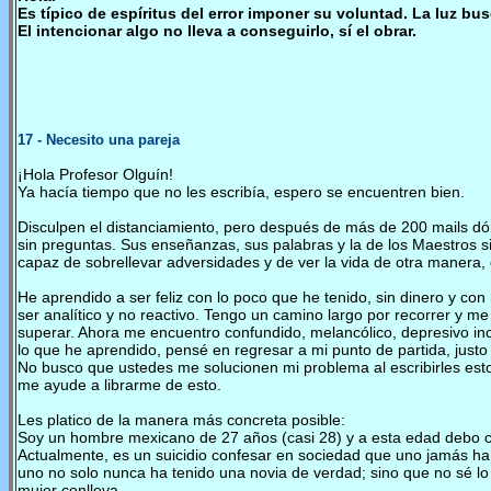
Es típico de espíritus del error imponer su voluntad. La luz bu
El intencionar algo no lleva a conseguirlo, sí el obrar.
17
-
Necesito una pareja
¡Hola Profesor Olguín!
Ya hacía tiempo que no les escribía, espero se encuentren bien.
Disculpen el distanciamiento, pero después de más de 200 mails d
sin preguntas. Sus enseñanzas, sus palabras y la de los Maestros 
capaz de sobrellevar adversidades y de ver la vida de otra manera,
He aprendido a ser feliz con lo poco que he tenido, sin dinero y con
ser analítico y no reactivo. Tengo un camino largo por recorrer y 
superar. Ahora me encuentro confundido, melancólico, depresivo incl
lo que he aprendido, pensé en regresar a mi punto de partida, ju
No busco que ustedes me solucionen mi problema al escribirles esto
me ayude a librarme de esto.
Les platico de la manera más concreta posible:
Soy un hombre mexicano de 27 años (casi 28) y a esta edad debo c
Actualmente, es un suicidio confesar en sociedad que uno jamás ha 
uno no solo nunca ha tenido una novia de verdad; sino que no sé lo
mujer conlleva.