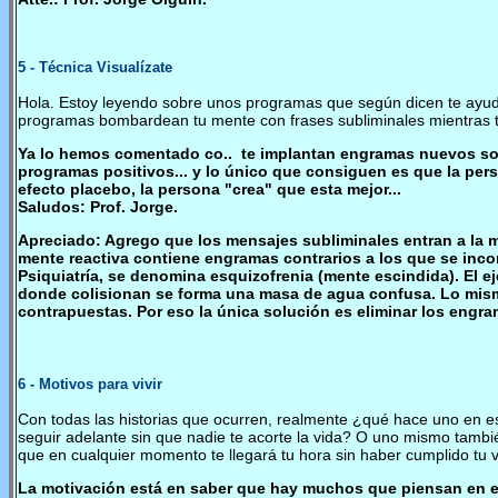
5
- Técnica Visualízate
Hola. Estoy leyendo sobre unos programas que según dicen te ayudan
programas bombardean tu mente con frases subliminales mientras 
Ya lo hemos comentado co.. te implantan engramas nuevos sobr
programas positivos... y lo único que consiguen es que la pe
efecto placebo, la persona "crea" que esta mejor...
Saludos: Prof. Jorge.
Apreciado: Agrego que los mensajes subliminales entran a la me
mente reactiva contiene engramas contrarios a los que se inco
Psiquiatría, se denomina esquizofrenia (mente escindida). El 
donde colisionan se forma una masa de agua confusa. Lo mi
contrapuestas. Por eso la única solución es eliminar los engra
6
- Motivos para vivir
Con todas las historias que ocurren, realmente ¿qué hace uno en es
seguir adelante sin que nadie te acorte la vida? O uno mismo también
que en cualquier momento te llegará tu hora sin haber cumplido tu v
La motivación está en saber que hay muchos que piensan en el 