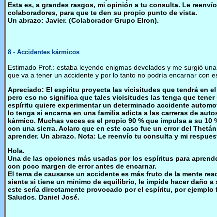
Esta es, a grandes rasgos, mi opinión a tu consulta. Le reenvío
colaboradores, para que te den su propio punto de vista.
Un abrazo: Javier. (Colaborador Grupo Elron).
8
- Accidentes kármicos
Estimado Prof.: estaba leyendo enigmas develados y me surgió una
que va a tener un accidente y por lo tanto no podría encarnar con 
Apreciado: El espíritu proyecta las vicisitudes que tendrá en el p
pero eso no significa que tales vicisitudes las tenga que tene
espíritu quiere experimentar un determinado accidente automovi
lo tenga si encarna en una familia adicta a las carreras de auto
kármico. Muchas veces es el propio 90 % que impulsa a su 10 
con una sierra. Aclaro que en este caso fue un error del Thetá
aprender. Un abrazo. Nota: Le reenvío tu consulta y mi respues
Hola.
Una de las opciones más usadas por los espíritus para aprend
con poco margen de error antes de encarnar.
El tema de causarse un accidente es más fruto de la mente reac
siente si tiene un mínimo de equilibrio, le impide hacer daño 
este sería directamente provocado por el espíritu, por ejemplo
Saludos. Daniel José.