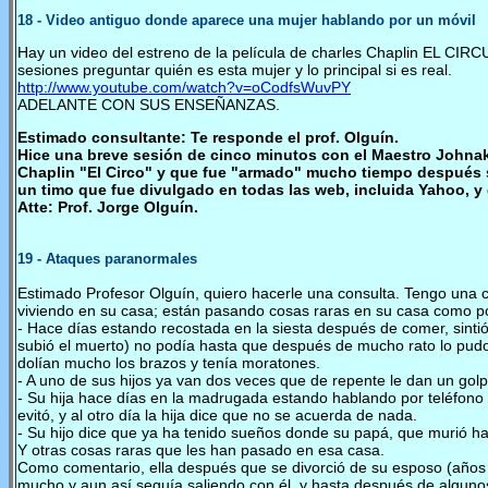
18
-
Video antiguo donde aparece una mujer hablando por un móvil
Hay un video del estreno de la película de charles Chaplin EL CIR
sesiones preguntar quién es esta mujer y lo principal si es real.
http://www.youtube.com/watch?v=oCodfsWuvPY
ADELANTE CON SUS ENSEÑANZAS.
Estimado consultante: Te responde el prof. Olguín.
Hice una breve sesión de cinco minutos con el Maestro Johnak
Chaplin "El Circo" y que fue "armado" mucho tiempo después si
un timo que fue divulgado en todas las web, incluida Yahoo, y 
Atte: Prof. Jorge Olguín.
1
9
-
Ataques paranormales
Estimado Profesor Olguín, quiero hacerle una consulta. Tengo una
viviendo en su casa; están pasando cosas raras en su casa como p
- Hace días estando recostada en la siesta después de comer, sint
subió el muerto) no podía hasta que después de mucho rato lo pudo
dolían mucho los brazos y tenía moratones.
- A uno de sus hijos ya van dos veces que de repente le dan un golp
- Su hija hace días en la madrugada estando hablando por teléfono c
evitó, y al otro día la hija dice que no se acuerda de nada.
- Su hijo dice que ya ha tenido sueños donde su papá, que murió ha
Y otras cosas raras que les han pasado en esa casa.
Como comentario, ella después que se divorció de su esposo (años 
mucho y aun así seguía saliendo con él, y hasta después de algunos