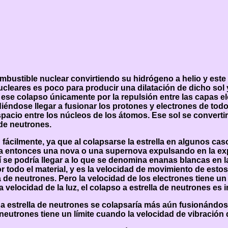
ustible nuclear convirtiendo su hidrógeno a helio y este 
cleares es poco para producir una dilatación de dicho sol 
se colapso únicamente por la repulsión entre las capas ele
diéndose llegar a fusionar los protones y electrones de to
pacio entre los núcleos de los átomos. Ese sol se convertir
 de neutrones.
fácilmente, ya que al colapsarse la estrella en algunos caso
 entonces una nova o una supernova expulsando en la explo
sí se podría llegar a lo que se denomina enanas blancas en 
 todo el material, y es la velocidad de movimiento de estos
 de neutrones. Pero la velocidad de los electrones tiene un l
 velocidad de la luz, el colapso a estrella de neutrones es i
a estrella de neutrones se colapsaría más aún fusionándos
 neutrones tiene un límite cuando la velocidad de vibración 