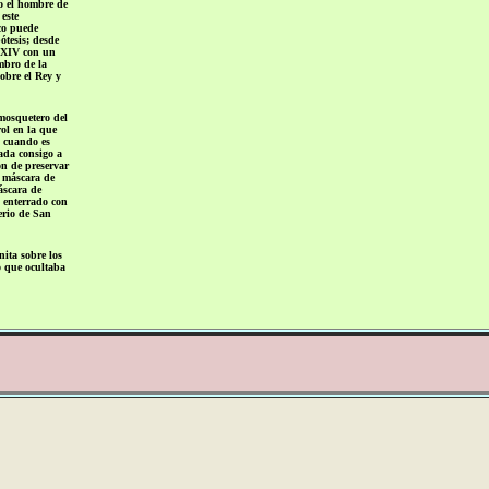
mo el hombre de
este
co puede
ótesis; desde
 XIV con un
mbro de la
sobre el Rey y
mosquetero del
rol en la que
8 cuando es
ada consigo a
ón de preservar
a máscara de
áscara de
 enterrado con
erio de San
ita sobre los
o que ocultaba