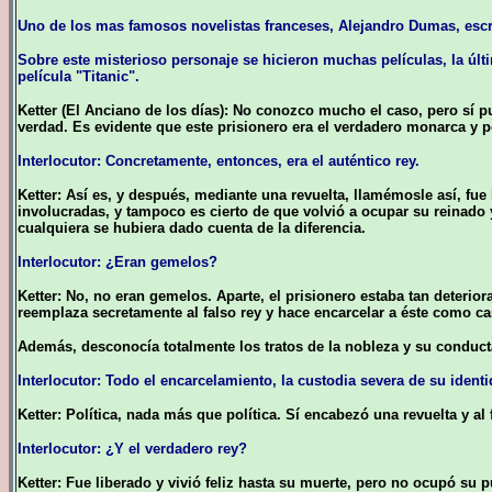
Uno de los mas famosos novelistas franceses, Alejandro Dumas, escri
Sobre este misterioso personaje se hicieron muchas películas, la últ
película "Titanic".
Ketter (El Anciano de los días): No conozco mucho el caso, pero sí 
verdad. Es evidente que este prisionero era el verdadero monarca y 
Interlocutor: Concretamente, entonces, era el auténtico rey.
Ketter: Así es, y después, mediante una revuelta, llamémosle así, f
involucradas, y tampoco es cierto de que volvió a ocupar su reinado y
cualquiera se hubiera dado cuenta de la diferencia.
Interlocutor: ¿Eran gemelos?
Ketter: No, no eran gemelos. Aparte, el prisionero estaba tan deteri
reemplaza secretamente al falso rey y hace encarcelar a éste como ca
Además, desconocía totalmente los tratos de la nobleza y su conducta
Interlocutor: Todo el encarcelamiento, la custodia severa de su iden
Ketter: Política, nada más que política. Sí encabezó una revuelta y al
Interlocutor: ¿Y el verdadero rey?
Ketter: Fue liberado y vivió feliz hasta su muerte, pero no ocupó su