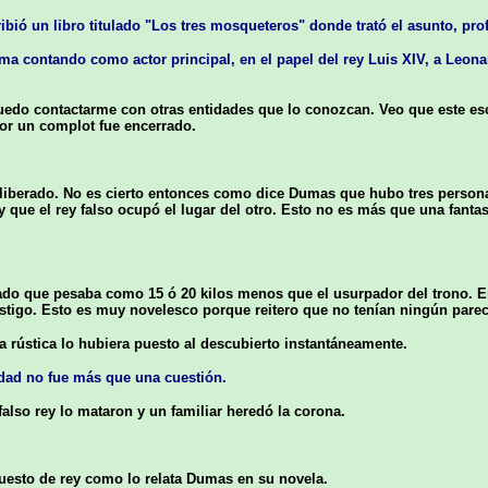
bió un libro titulado "Los tres mosqueteros" donde trató el asunto, pr
ima contando como actor principal, en el papel del rey Luis XIV, a Leona
puedo contactarme con otras entidades que lo conozcan. Veo que este e
por un complot fue encerrado.
ue liberado. No es cierto entonces como dice Dumas que hubo tres perso
 que el rey falso ocupó el lugar del otro. Esto no es más que una fanta
orado que pesaba como 15 ó 20 kilos menos que el usurpador del trono. 
stigo. Esto es muy novelesco porque reitero que no tenían ningún parec
 rústica lo hubiera puesto al descubierto instantáneamente.
tidad no fue más que una cuestión.
 falso rey lo mataron y un familiar heredó la corona.
 puesto de rey como lo relata Dumas en su novela.