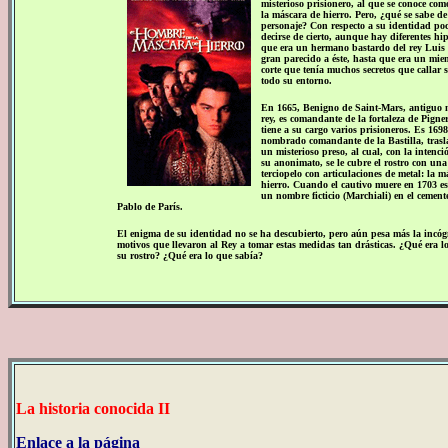
misterioso prisionero, al que se conoce co
la máscara de hierro. Pero, ¿qué se sabe de 
personaje? Con respecto a su identidad po
decirse de cierto, aunque hay diferentes hip
que era un hermano bastardo del rey Luis
gran parecido a éste, hasta que era un mie
corte que tenía muchos secretos que callar 
todo su entorno.
En 1665, Benigno de Saint-Mars, antiguo 
rey, es comandante de la fortaleza de Pigne
tiene a su cargo varios prisioneros. Es 169
nombrado comandante de la Bastilla, trasl
un misterioso preso, al cual, con la intenci
su anonimato, se le cubre el rostro con un
terciopelo con articulaciones de metal: la m
hierro. Cuando el cautivo muere en 1703 es
un nombre ficticio (Marchiali) en el cement
Pablo de París.
El enigma de su identidad no se ha descubierto, pero aún pesa más la incógn
motivos que llevaron al Rey a tomar estas medidas tan drásticas.
¿
Qué era l
su rostro?
¿
Qué era lo que sabía?
La historia conocida II
Enlace a la página