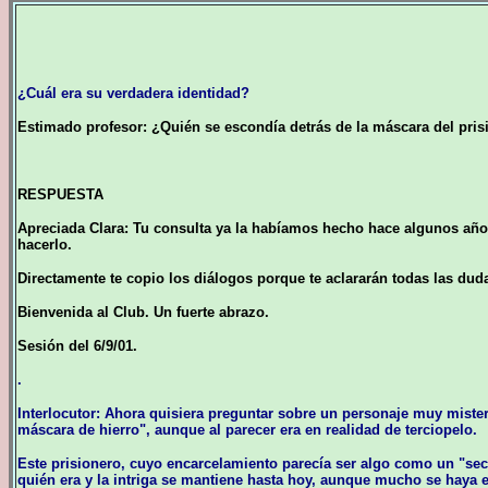
¿Cuál era su verdadera identidad?
Estimado profesor: ¿Quién se escondía detrás de la máscara del pris
RESPUESTA
Apreciada Clara: Tu consulta ya la habíamos hecho hace algunos años
hacerlo.
Directamente te copio los diálogos porque te aclararán todas las dud
Bienvenida al Club. Un fuerte abrazo.
Sesión del 6/9/01.
.
Interlocutor: Ahora quisiera preguntar sobre un personaje muy mister
máscara de hierro", aunque al parecer era en realidad de terciopelo.
Este prisionero, cuyo encarcelamiento parecía ser algo como un "sec
quién era y la intriga se mantiene hasta hoy, aunque mucho se haya 