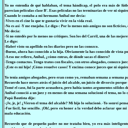
Yo no entendía de qué hablaban, el tema hándicap, el polo era más de fútb
parecían películas clase B'. Esas películas no las terminarías de ver ni siquie
Cuando le contaba a mi hermano Aníbal me decía:
-Vives en el cine lo que te gustaría vivir en la vida real.
-No es así -Y me enojaba. Le digo-: Por lo menos mis amigos no son ficticios,
Me decía:
-Si no entedés por lo menos no critiques. Son los del Carril, una de las mejore
Le digo:
-Habré visto su apellido en los diarios pero no las conozco.
-Bueno, ahora has conocido a la hija. Obviamente la has conocido de vista po
-A eso me refiero, Aníbal, ¿cómo entras, de dónde sacas el dinero?
-Tengo contactos. Tengo tratos con fiscales, con otros abogados, conozco ju
-¡Este es mi hijo! ¡Cómo resuelve casos! Y encima conoce jueces que ni siqu
Yo tenía amigos abogados, pero eran como yo, remaban semana a semana para 
Recuerdo hace meses atrás el juicio del alcalde, un juicio de divorcio porque
Tomé el caso, fui la parte acusadora, pero había tantos argumentos sólidos de
Aníbal conoció a un juez y en menos de una semana solucionó el tema, no lo
Papá Bautista dijo:
-¡Je, je, je! ¿Vieron el tema del alcalde? Mi hijo lo solucionó. -Yo sonreí pe
-Fue fácil, fue sencillo. ¡Oh!, pero en honor a la verdad debo aclarar que m
mala educación.
Recuerdo que de pequeño padre no me trataba bien, yo era más inteligent