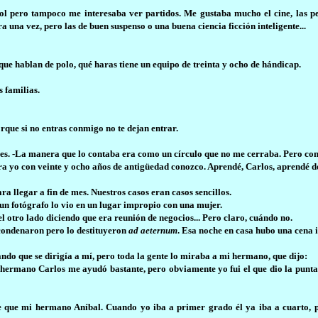
ol pero tampoco me interesaba ver partidos. Me gustaba mucho el cine, las pel
ra una vez, pero las de buen suspenso o una buena ciencia ficción inteligente...
 que hablan de polo, qué haras tiene un equipo de treinta y ocho de hándicap.
s familias.
rque si no entras conmigo no te dejan entrar.
eces. -La manera que lo contaba era como un círculo que no me cerraba. Pero co
iera yo con veinte y ocho años de antigüedad conozco. Aprendé, Carlos, aprendé
llegar a fin de mes. Nuestros casos eran casos sencillos.
 un fotógrafo lo vio en un lugar impropio con una mujer.
l otro lado diciendo que era reunión de negocios... Pero claro, cuándo no.
 condenaron pero lo destituyeron
ad aeternum
. Esa noche en casa hubo una cena 
nsando que se dirigía a mí, pero toda la gente lo miraba a mi hermano, que dijo:
i hermano Carlos me ayudó bastante, pero obviamente yo fui el que dio la punta
e que mi hermano Aníbal. Cuando yo iba a primer grado él ya iba a cuarto, 