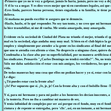
-Primero que yo no te voy a golpear, jamás lo haría, jamás, pero no voy a d
-Y él lo va a negar. Y es diez veces mejor que tú en cuestiones legales, así que 
-Eres linda, pareces buena persona, tienes engañada a tu familia, te tiene 
doliera.
-Si mañana no puedo escribir te aseguro que te denuncio.
-Hazlo, hazlo, sé lo qué responder. No soy tan tonto, y no creo que mi herm
la hice trastabillar, ni me di vuelta. Me sentía amargado, muy amargado.
Evidente en la sociedad de Ciudad del Plata no triunfa el mejor, triunfa el q
mal en la sociedad, algo andaba muy muy mal. Si bien en el club hípico la ge
empleo y simplemente por atender a la gente en los sindicatos al final del m
que uno te atendía con aliento a vino. No desprecio a ninguna clase, quiero d
Condenaba a la clase alta por su superficialidad, por su manera artificiosa d
los sindicatos. Pensaréis "¿Carlos Domingo no tendrá envidia?". No, no tenía
Sólo me daba satisfacción el estar con mis amigos, los verdaderos, los que
vida.
De todas maneras hay una cosa que ellos no podían hacer y yo sí, estar con la
Le digo:
-¿Tú puedes estar con la frente alta?
-¡Je! Por supuesto que sí. ¡Je, je, je! Con la frente alta y con el bolsillo lleno
Y sí, para mi hermano y para mi padre a los honestos les decían inocentes, a 
y la tontería. Pero no iba a cambiar mi manera de ser,
Y tenía infinidad de complejos por ser así porque en el fondo, muy en el fo
cintura y de repente se entregaba, pero 'clic', así, en un instante, a mi he