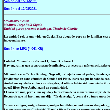
Sesión del 15/06/2021
Sesión del 12/08/2021
Sesión 30/11/2020
Médium: Jorge Raúl Olguín
Entidad que se presentó a dialogar: Thetán de Charlie
La entidad relata una vida en Gaela. Era abogado pero en lo familiar era d
independizarse.
Sesión en MP3 (4.041 KB)
Entidad: Mi nombre es Sema-El, plano 3, subnivel 6.
Hay engramas que se arrastran de milenios, y a veces son más emocionales que 
Mi nombre era Carlos Domingo Segradi, trabajaba con mi padre, Bautista, e
Estábamos en zona céntrica de Ciudad del Plata, las veces que he soñado co
Aníbal me ayudaba en los casos legales, el último había sido una violación
quedó libre. Pero Aníbal ganó en popularidad.
El caso era mío, pero él me ayudó y lo resolvió de la manera más imprudente,
Recuerdo que mi hermano me dijo: "Te daré algo", como si yo fuera un cadet
Yo tenía amigos, amigos buenos, amigos humildes, no todos eran abogados, ¿eh?
Lo que pasa que en Cuidad del Plata la filosofía estaba reemplazando a otro 