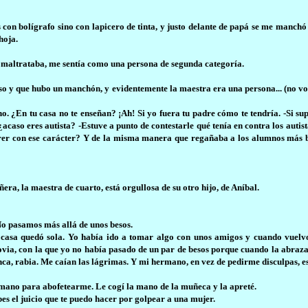
con bolígrafo sino con lapicero de tinta, y justo delante de papá se me manchó
hoja.
 me maltrataba, me sentía como una persona de segunda categoría.
so y que hubo un manchón, y evidentemente la maestra era una persona... (no vo
. ¿En tu casa no te enseñan? ¡Ah! Si yo fuera tu padre cómo te tendría. -Si su
so eres autista? -Estuve a punto de contestarle qué tenía en contra los autist
erer con ese carácter? Y de la misma manera que regañaba a los alumnos más b
era, la maestra de cuarto, está orgullosa de su otro hijo, de Aníbal.
o pasamos más allá de unos besos.
asa quedó sola. Yo había ido a tomar algo con unos amigos y cuando vuelvo, 
novia, con la que yo no había pasado de un par de besos porque cuando la abra
a, rabia. Me caían las lágrimas. Y mi hermano, en vez de pedirme disculpas, e
a mano para abofetearme. Le cogí la mano de la muñeca y la apreté.
es el juicio que te puedo hacer por golpear a una mujer.