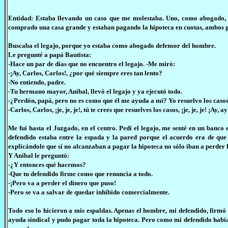
Entidad: Estaba llevando un caso que me molestaba. Uno, como abogado, ti
comprado una casa grande y estaban pagando la hipoteca en cuotas, ambos ga
Buscaba el legajo, porque yo estaba como abogado defensor del hombre.
Le pregunté a papá Bautista:
-Hace un par de días que no encuentro el legajo. -Me miró:
-¡Ay, Carlos, Carlos!, ¿por qué siempre eres tan lento?
-No entiendo, padre.
-Tu hermano mayor, Aníbal, llevó el legajo y ya ejecutó todo.
-¿Perdón, papá, pero no es como que él me ayuda a mí? Yo resuelvo los casos
-Carlos, Carlos, ¡je, je, je!, tú te crees que resuelves los casos, ¡je, je, je! ¡Ay, 
Me fui hasta el Juzgado, en el centro. Pedí el legajo, me senté en un banc
defendido estaba entre la espada y la pared porque el acuerdo era de que
explicándole que si no alcanzaban a pagar la hipoteca no sólo iban a perder 
Y Aníbal le preguntó:
-¿Y entonces qué hacemos?
-Que tu defendido firme como que renuncia a todo.
-¡Pero va a perder el dinero que puso!
-Pero se va a salvar de quedar inhibido comercialmente.
Todo eso lo hicieron a mis espaldas. Apenas el hombre, mi defendido, firmó
ayuda sindical y pudo pagar toda la hipoteca. Pero como mi defendido había 