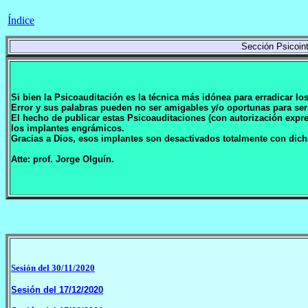
Índice
Sección Psicoint
Si bien la Psicoauditación es la técnica más idónea para erradicar l
Error y sus palabras pueden no ser amigables y/o oportunas para ser
El hecho de publicar estas Psicoauditaciones (con autorización exp
los implantes engrámicos.
Gracias a Dios, esos implantes son desactivados totalmente con dich
Atte: prof. Jorge Olguín.
Sesión del 30/11/2020
Sesión del 17/12/2020