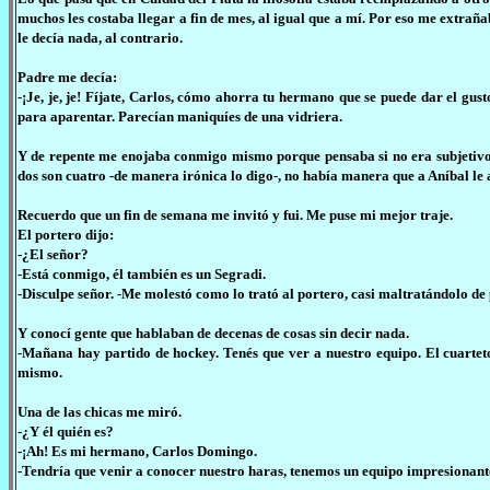
muchos les costaba llegar a fin de mes, al igual que a mí. Por eso me extra
le decía nada, al contrario.
Padre me decía:
-¡Je, je, je! Fíjate, Carlos, cómo ahorra tu hermano que se puede dar el gus
para aparentar. Parecían maniquíes de una vidriera.
Y de repente me enojaba conmigo mismo porque pensaba si no era subjetivo, s
dos son cuatro -de manera irónica lo digo-, no había manera que a Aníbal le a
Recuerdo que un fin de semana me invitó y fui. Me puse mi mejor traje.
El portero dijo:
-¿El señor?
-Está conmigo, él también es un Segradi.
-Disculpe señor. -Me molestó como lo trató al portero, casi maltratándolo de 
Y conocí gente que hablaban de decenas de cosas sin decir nada.
-Mañana hay partido de hockey. Tenés que ver a nuestro equipo. El cuartet
mismo.
Una de las chicas me miró.
-¿Y él quién es?
-¡Ah! Es mi hermano, Carlos Domingo.
-Tendría que venir a conocer nuestro haras, tenemos un equipo impresionante