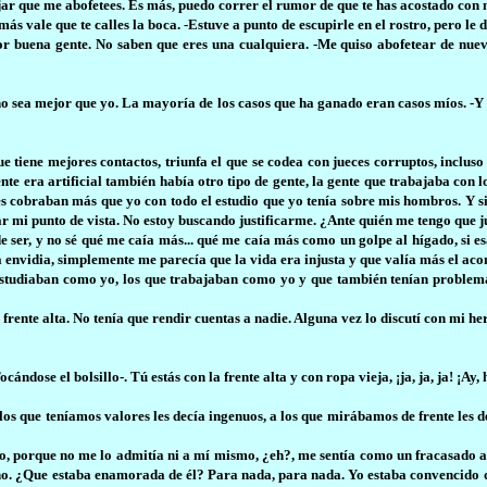
ejar que me abofetees. Es más, puedo correr el rumor de que te has acostado con
más vale que te calles la boca. -Estuve a punto de escupirle en el rostro, pero le d
por buena gente. No saben que eres una cualquiera. -Me quiso abofetear de nuev
ano sea mejor que yo. La mayoría de los casos que ha ganado eran casos míos. -
ue tiene mejores contactos, triunfa el que se codea con jueces corruptos, inclus
nte era artificial también había otro tipo de gente, la gente que trabajaba con
es cobraban más que yo con todo el estudio que yo tenía sobre mis hombros. Y s
ar mi punto de vista. No estoy buscando justificarme. ¿Ante quién me tengo que j
e ser, y no sé qué me caía más... qué me caía más como un golpe al hígado, si es
 envidia, simplemente me parecía que la vida era injusta y que valía más el aco
 estudiaban como yo, los que trabajaban como yo y que también tenían problema
 frente alta. No tenía que rendir cuentas a nadie. Alguna vez lo discutí con mi h
 -Tocándose el bolsillo-. Tú estás con la frente alta y con ropa vieja, ¡ja, ja, ja! 
los que teníamos valores les decía ingenuos, a los que mirábamos de frente les 
ndo, porque no me lo admitía ni a mí mismo, ¿eh?, me sentía como un fracasado a
rmano. ¿Que estaba enamorada de él? Para nada, para nada. Yo estaba convencido q