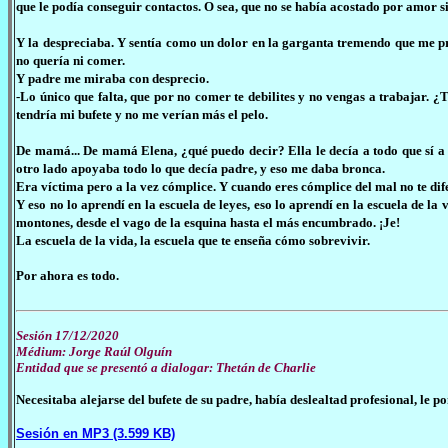
que le podía conseguir contactos. O sea, que no se había acostado por amor si
Y la despreciaba. Y sentía como un dolor en la garganta tremendo que me p
no quería ni comer.
Y padre me miraba con desprecio.
-Lo único que falta, que por no comer te debilites y no vengas a trabajar. 
tendría mi bufete y no me verían más el pelo.
De mamá... De mamá Elena, ¿qué puedo decir? Ella le decía a todo que sí a 
otro lado apoyaba todo lo que decía padre, y eso me daba bronca.
Era víctima pero a la vez cómplice. Y cuando eres cómplice del mal no te dif
Y eso no lo aprendí en la escuela de leyes, eso lo aprendí en la escuela de la
montones, desde el vago de la esquina hasta el más encumbrado. ¡Je!
La escuela de la vida, la escuela que te enseña cómo sobrevivir.
Por ahora es todo.
Sesión 17/12/2020
Médium: Jorge Raúl Olguín
Entidad que se presentó a dialogar: Thetán de Charlie
Necesitaba alejarse del bufete de su padre, había deslealtad profesional, le p
Sesión en MP3 (3.599 KB)