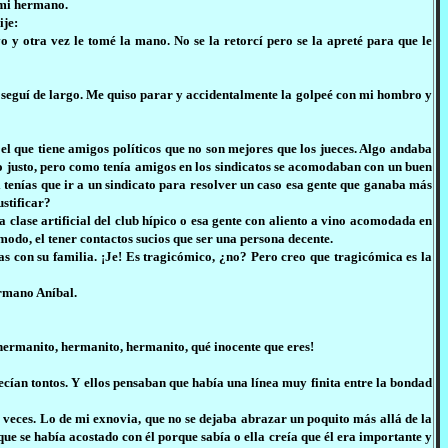
 mi hermano.
ije:
o y otra vez le tomé la mano. No se la retorcí pero se la apreté para que le
Y seguí de largo. Me quiso parar y accidentalmente la golpeé con mi hombro y
o el que tiene amigos políticos que no son mejores que los jueces. Algo andaba
 lo justo, pero como tenía amigos en los sindicatos se acomodaban con un buen
i tenías que ir a un sindicato para resolver un caso esa gente que ganaba más
ustificar?
a clase artificial del club hípico o esa gente con aliento a vino acomodada en
modo, el tener contactos sucios que ser una persona decente.
s con su familia. ¡Je! Es tragicómico, ¿no? Pero creo que tragicómica es la
ermano Aníbal.
¡Ay, hermanito, hermanito, hermanito, qué inocente que eres!
decían tontos. Y ellos pensaban que había una línea muy finita entre la bondad
 veces. Lo de mi exnovia, que no se dejaba abrazar un poquito más allá de la
ue se había acostado con él porque sabía o ella creía que él era importante y