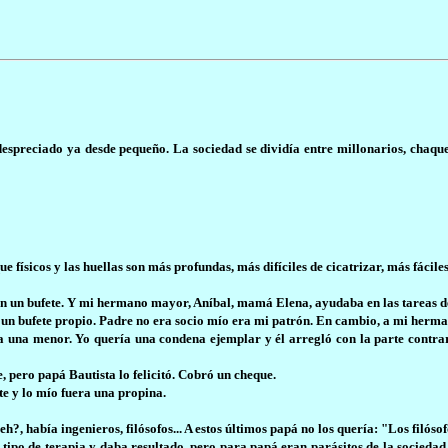
espreciado ya desde pequeño. La sociedad se dividía entre millonarios, chaquet
físicos y las huellas son más profundas, más difíciles de cicatrizar, más fáciles
n un bufete. Y mi hermano mayor, Aníbal, mamá Elena, ayudaba en las tareas de
n un bufete propio. Padre no era socio mío era mi patrón. En cambio, a mi herm
 a una menor. Yo quería una condena ejemplar y él arregló con la parte contrar
 pero papá Bautista lo felicitó. Cobró un cheque.
e y lo mío fuera una propina.
, había ingenieros, filósofos... A estos últimos papá no los quería: "Los filósof
tipo de terapia y daba resultado, pero para papá eran parásitos de la sociedad