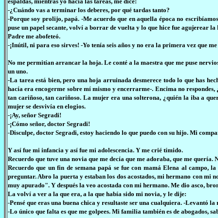
espaldas, mientras yo hacía las tareas, me dice:
-¿Cuándo vas a terminar los deberes, por qué tardas tanto?
-Porque soy prolijo, papá. -Me acuerdo que en aquella época no escribíamos 
puse un papel secante, volví a borrar de vuelta y lo que hice fue agujerear la 
Padre me abofeteó.
-¡Inútil, ni para eso sirves! -Yo tenía seis años y no era la primera vez que
No me permitían arrancar la hoja. Le conté a la maestra que me puse nervio
un uno.
-La tarea está bien, pero una hoja arruinada desmerece todo lo que has hecho
hacía era encogerme sobre mí mismo y encerrarme-. Encima no respondes, ¿aca
tan cariñoso, tan cariñoso. La mujer era una solterona, ¿quién la iba a qu
mujer se desvivía en elogios.
-¡Ay, señor Segradi!
-¡Cómo señor, doctor Segradi!
-Disculpe, doctor Segradi, estoy haciendo lo que puedo con su hijo. Mi compañ
Y así fue mi infancia y así fue mi adolescencia. Y me crié tímido.
Recuerdo que tuve una novia que me decía que me adoraba, que me quería. N
Recuerdo que un fin de semana papá se fue con mamá Elena al campo, la c
preguntar. Abro la puerta y estaban los dos acostados, mi hermano con mi 
muy apurado". Y después la veo acostada con mi hermano. Me dio asco, bronc
La volví a ver a la que era, a la que había sido mi novia, y le dije:
-Pensé que eras una buena chica y resultaste ser una cualquiera. -Levantó l
-Lo único que falta es que me golpees. Mi familia también es de abogados, sab