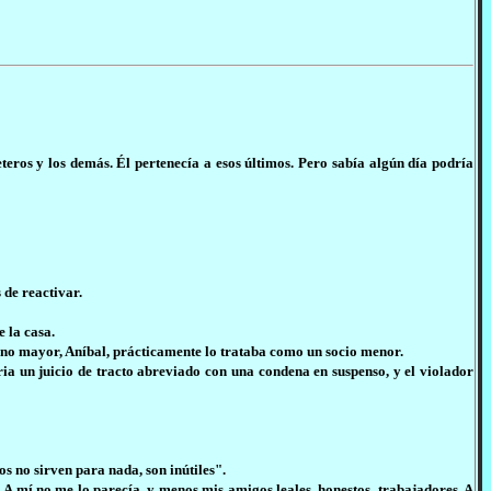
eros y los demás. Él pertenecía a esos últimos. Pero sabía algún día podría
 de reactivar.
 la casa.
ano mayor, Aníbal, prácticamente lo trataba como un socio menor.
ia un juicio de tracto abreviado con una condena en suspenso, y el violador
os no sirven para nada, son inútiles".
. A mí no me lo parecía, y menos mis amigos leales, honestos, trabajadores. A