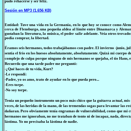
pudo rehacerse y ser feliz.
Sesión en MP3 (1.656 KB)
Entidad: Tuve una vida en la Germania, en lo que hoy se conoce como Alema
cerca de Flensburgo, una pequeña aldea al límite entre Dinamarca y Alemani
gustaban la literatura, la música, el poder salir adelante. Veía otros trov
podía comprar, la libertad.
Éramos seis hermanos, todos trabajábamos con padre. El invierno -junio, julio
sentía el frío en los huesos absolutamente, absolutamente. Quizá mi cuerpo d
complejo de culpa porque ninguno de mis hermanos se quejaba, el tío Hans, el
Recuerdo que una tarde padre me preguntó:
-¿Qué haces de tu vida, Kurt?
-Le respondí:
-Padre, yo os amo, trato de ayudar en lo que pueda pero...
-Eres torpe.
-No soy torpe.
Tenía un pequeño instrumento un poco más chico que la guitarra actual, mis d
veces, de las heridas de la mano, de las tremendas sogas para levantar las r
dañaran. Pero obviamente tenía engramas de vulnerabilidad, como que mi cue
hermanos me ignoraban, no me trataban de tonto ni de incapaz, nada, direc
lástima. Yo no precisaba la lástima de nadie.