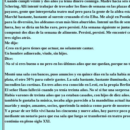
Cuando cumplí veinte y dos años ya tenía dinero conmigo. Madre hacía seis 
Schering. Allí intenté trabajar de trovador los fines de semana en las plazas
payasos, gente que interpretaba teatro mal pero para la gente de la aldea estab
Marché bastante, bastante al sureste cruzando el rio Elba. Me alojé en Postd
para la diversión, los aldeanos eran más bien aburridos. Intenté un fin de s
fuera, hoy se diría un bicho raro, pero persistí. A la semana siguiente se ju
compensó dos días de la semana de alimento. Persistí, persistí. Me encontré
tres siglos atrás.
Me dijo:
-Creo en ti pero tienes que actuar, no solamente cantar.
Un hombre adinerado, viudo, sin hijos.
Dice:
-No sé si eres bueno o no pero en los últimos años que me quedan, porque no
Montó una sala con bancos, puso anuncios y en quince días en la sala había 
plata, el otro 50% para cubrir gastos. La sala bastante, bastante iluminada,
incendien las cortinas. En tres años era conocido en Lesti, en la propia Berlí
El señor Hans falleció cuando yo tenía treinta años. No sé si fue una sorpres
Había varones de treinta años que ya estaban casados, con hijos de diez años
también le gustaba la música, tocaba algo parecido a la mandolina actual it
marido y mujer, amantes, socios, queriendo la música como parte de nosotros. 
Y a pesar de ser feliz viví hasta los cincuenta y nueve años, hoy parece poco
mediante un notario para que esa sala que luego se transformó en teatro pros
continúa en pleno siglo XXI.