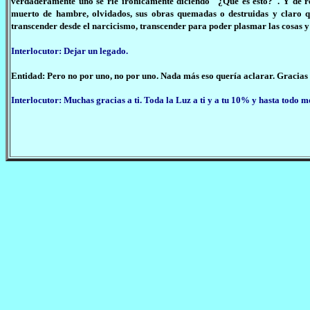
verdaderamente uno se ríe irónicamente diciendo "¿Qué es esto?". Y de r
muerto de hambre, olvidados, sus obras quemadas o destruidas y claro qu
transcender desde el narcicismo, transcender para poder plasmar las cosas y 
Interlocutor: Dejar un legado.
Entidad: Pero no por uno, no por uno. Nada más eso quería aclarar. Gracias
Interlocutor: Muchas gracias a ti. Toda la Luz a ti y a tu 10% y hasta todo 