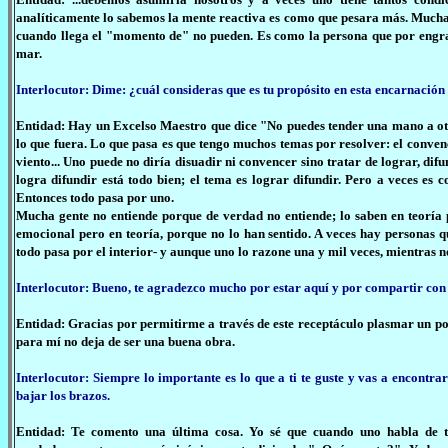
analíticamente lo sabemos la mente reactiva es como que pesara más. Muchas
cuando llega el "momento de" no pueden. Es como la persona que por engram
mar.
Interlocutor: Dime: ¿cuál consideras que es tu propósito en esta encarnación
Entidad: Hay un Excelso Maestro que dice "No puedes tender una mano a otr
lo que fuera. Lo que pasa es que tengo muchos temas por resolver: el conve
viento... Uno puede no diría disuadir ni convencer sino tratar de lograr, difun
logra difundir está todo bien; el tema es lograr difundir. Pero a veces e
Entonces todo pasa por uno.
Mucha gente no entiende porque de verdad no entiende; lo saben en teoría per
emocional pero en teoría, porque no lo han sentido. A veces hay personas qu
todo pasa por el interior- y aunque uno lo razone una y mil veces, mientras no 
Interlocutor: Bueno, te agradezco mucho por estar aquí y por compartir con 
Entidad: Gracias por permitirme a través de este receptáculo plasmar un po
para mí no deja de ser una buena obra.
Interlocutor: Siempre lo importante es lo que a ti te guste y vas a encontrar
bajar los brazos.
Entidad: Te comento una última cosa. Yo sé que cuando uno habla de t