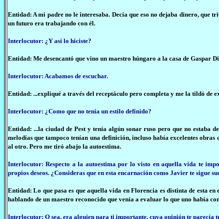
Entidad: A mi padre no le interesaba. Decía que eso no dejaba dinero, que tr
un futuro era trabajando con él.
Interlocutor: ¿Y así lo hiciste?
Entidad: Me desencantó que vino un maestro húngaro a la casa de Gaspar Dilo
Interlocutor: Acabamos de escuchar.
Entidad: ...expliqué a través del receptáculo pero completa y me la tildó de 
Interlocutor: ¿Como que no tenía un estilo definido?
Entidad: ...la ciudad de Pest y tenía algún sonar ruso pero que no estaba d
melodías que tampoco tenían una definición, incluso había excelentes obras co
al otro. Pero me tiró abajo la autoestima.
Interlocutor: Respecto a la autoestima por lo visto en aquella vida te imp
propios deseos. ¿Consideras que en esta encarnación como Javier te sigue s
Entidad: Lo que pasa es que aquella vida en Florencia es distinta de esta en 
hablando de un maestro reconocido que venía a evaluar lo que uno había com
Interlocutor: O sea, era alguien para ti importante, cuya opinión te parecía 