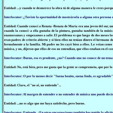
Entidad: ...y cuando te desmerece la obra tú de alguna manera le crees porque 
Interlocutor: ¿Tuviste la oportunidad de mostrársela a alguna otra persona
Entidad: Cuando conocí a Renata -Renata de María era una joven del sur, un
cuando la conocí- a ella gustaba de la pintura, gustaba también de la músi
enamoramos y empezamos a salir. El problema es que luego de dos meses los p
eran padres de criterio abierto y si bien ellos no tenían dinero el hermano de
formalmente a la familia. Mi padre no les cayó bien a ellos. Lo veían como 
música, y no, dijeron que ellos de eso no entendían, que ellos estaban en el c
Interlocutor: Bueno, eso es prudente, ¿no? Cuando uno no conoce de un tema
Entidad: No, está bien, pero me gusta que la gente se comprometa, que por l
Interlocutor: O por lo menos decir "Suena bonito, suena lindo, es agradable"
Entidad: Claro, el "no sé, no entiendo"...
Interlocutor: Al margen de entender o no entender de música uno puede decir 
Entidad: ...no es algo que me haya satisfecho, pero bueno.
Interlocutor: Entiendo. ¿En otras encarnaciones también has tenido la afició