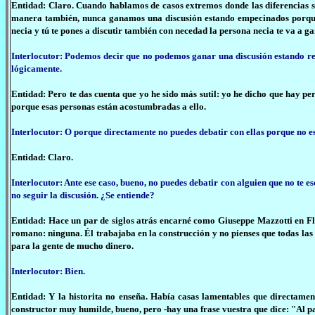
Entidad: Claro. Cuando hablamos de casos extremos donde las diferencias ser
manera también, nunca ganamos una discusión estando empecinados porque ha
necia y tú te pones a discutir también con necedad la persona necia te va a g
Interlocutor: Podemos decir que no podemos ganar una discusión estando r
lógicamente.
Entidad: Pero te das cuenta que yo he sido más sutil: yo he dicho que hay pe
porque esas personas están acostumbradas a ello.
Interlocutor: O porque directamente no puedes debatir con ellas porque no e
Entidad: Claro.
Interlocutor: Ante ese caso, bueno, no puedes debatir con alguien que no te e
no seguir la discusión. ¿Se entiende?
Entidad: Hace un par de siglos atrás encarné como Giuseppe Mazzotti en F
romano: ninguna. Él trabajaba en la construcción y no pienses que todas las
para la gente de mucho dinero.
Interlocutor: Bien.
Entidad: Y la historita no enseña. Había casas lamentables que directame
constructor muy humilde, bueno, pero -hay una frase vuestra que dice: "Al pa