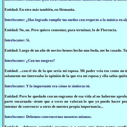
Entidad: En otra más también, en Alemania.
Interlocutor: ¿Has logrado cumplir tus sueños con respecto a la música en a
Entidad: No, no. Pero quiero comentar, para terminar, lo de Florencia.
Interlocutor: Sí.
Entidad: Luego de un año de novios hemos hecho una boda, me he casado. Tuve 
Interlocutor: ¿Con tus suegros?
Entidad: ...con el tío de la que sería mi esposa. Mi padre veía eso como un
solamente me interesaba la opinión de la que era mi esposa y ella sabía quién
Interlocutor: Y lo importante era cómo te sintieras tú.
Entidad: Pero he quedado con un engrama de esa vida al no haberme aprobado
parte encarnada- siente que a veces no valoran lo que yo puedo hacer po
intentar de convencer a otros de nuestra propia importancia...
Interlocutor: Debemos convencernos nosotros mismos.
Entidad: ...debemos asumirla nosotros y a veces uno tiene tantos cond