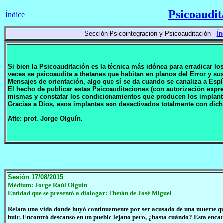
Psicoaudit
Índice
Sección Psicointegración y Psicoauditación -
Ín
Si bien la Psicoauditación es la técnica más idónea para erradicar l
veces se psicoaudita a thetanes que habitan en planos del Error y 
Mensajes de orientación, algo que sí se da cuando se canaliza a Espí
El hecho de publicar estas Psicoauditaciones (con autorización expr
mismas y constatar los condicionamientos que producen los implan
Gracias a Dios, esos implantes son desactivados totalmente con dich
Atte: prof. Jorge Olguín.
Sesión 17/08/2015
Médium: Jorge Raúl Olguín
Entidad que se presentó a dialogar: Thetán de José Miguel
Relata una vida donde huyó continuamente por ser acusado de una muerte qu
huir. Encontró descanso en un pueblo lejano pero, ¿hasta cuándo? Esta enca