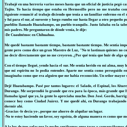
Trabajé en una herrería varios meses hasta que un oficial de justicia pegó c
Tajito. Yo hacía tiempo que estaba en Hermosillo pero no me trataba con
siguiente renuncié al trabajo diciendo que tenía a un familiar enfermo en e
y fui para el sur, al suroeste y luego rumbo sur hasta llegar a otro pequeñ
pueblito llamado Huatabampo, un pueblo tranquilo. Justo faltaba en la tabe
mis padres. Me preguntaron de dónde venía, le dije:
-De Cuauhtémoc en Chihuahua.
Me quedé bastante bastante tiempo, bastante bastante tiempo. Me sentía imp
gente pero como dice un gran Maestro de Luz, "No te lastiman quienes no co
no decir directamente que no me creyeron. ¿Por qué tenía que huir de algo 
Con el tiempo llegué, yendo hacia el sur. Me sentía herido en mi alma, muy h
que mi espíritu no lo podía entender. Aparte me sentía como perseguido e
imaginaba como que era alguien que me había reconocido. Un señor mayor sí, s
Dejé Huatabampo. Pasé por tantos lugares: el Salado, el Espinal, los Alta
Durango. Me sorprendió lo grande que era para la época, más grande que H
llamaba igual que yo, la gente lo apreciaba mucho. Don José. Gordo, barrigó
conoce hoy como Ciudad Juárez. Y me quedé ahí, en Durango trabajando e
dormir ahí.
-Gracias -le decía yo-, porque me ahorro de alquilar un lugar.
-No te estoy haciendo un favor, soy egoísta, de alguna manera es como que 
A la luz de tres velas por la noche cenábamos unos tacos y conversábamos de