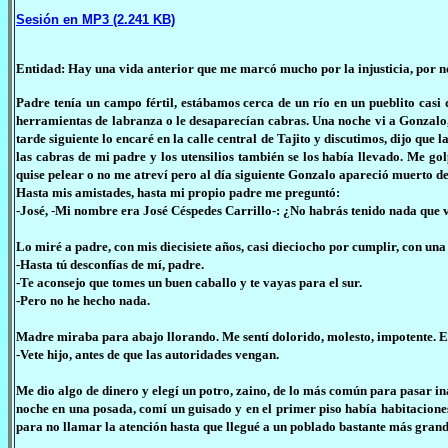
Sesión en MP3 (2.241 KB)
Entidad: Hay una vida anterior que me marcó mucho por la injusticia, por no
Padre tenía un campo fértil, estábamos cerca de un río en un pueblito casi
herramientas de labranza o le desaparecían cabras. Una noche vi a Gonzalo, 
tarde siguiente lo encaré en la calle central de Tajito y discutimos, dijo que
las cabras de mi padre y los utensilios también se los había llevado. Me gol
quise pelear o no me atreví pero al día siguiente Gonzalo apareció muerto d
Hasta mis amistades, hasta mi propio padre me preguntó:
-José, -Mi nombre era José Céspedes Carrillo-: ¿No habrás tenido nada que 
Lo miré a padre, con mis diecisiete años, casi dieciocho por cumplir, con una
-Hasta tú desconfías de mí, padre.
-Te aconsejo que tomes un buen caballo y te vayas para el sur.
-Pero no he hecho nada.
Madre miraba para abajo llorando. Me sentí dolorido, molesto, impotente. 
-Vete hijo, antes de que las autoridades vengan.
Me dio algo de dinero y elegí un potro, zaino, de lo más común para pasar in
noche en una posada, comí un guisado y en el primer piso había habitacione
para no llamar la atención hasta que llegué a un poblado bastante más grande