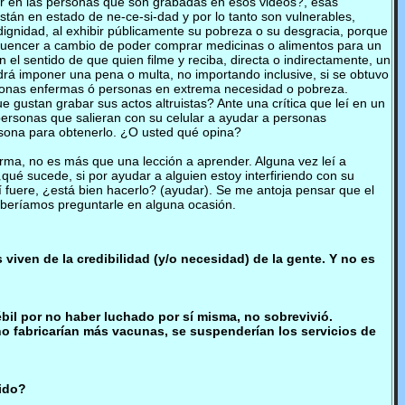
ar en las personas que son grabadas en esos videos?, esas
án en estado de ne-ce-si-dad y por lo tanto son vulnerables,
dignidad, al exhibir públicamente su pobreza o su desgracia, porque
fluencer a cambio de poder comprar medicinas o alimentos para un
el sentido de que quien filme y reciba, directa o indirectamente, un
rá imponer una pena o multa, no importando inclusive, si se obtuvo
rsonas enfermas ó personas en extrema necesidad o pobreza.
 gustan grabar sus actos altruistas? Ante una crítica que leí en un
 personas que salieran con su celular a ayudar a personas
ersona para obtenerlo. ¿O usted qué opina?
rma, no es más que una lección a aprender. Alguna vez leí a
ué sucede, si por ayudar a alguien estoy interfiriendo con su
fuere, ¿está bien hacerlo? (ayudar). Se me antoja pensar que el
deberíamos preguntarle en alguna ocasión.
s viven de la credibilidad (y/o necesidad) de la gente. Y no es
ébil por no haber luchado por sí misma, no sobrevivió.
 no fabricarían más vacunas, se suspenderían los servicios de
gido?