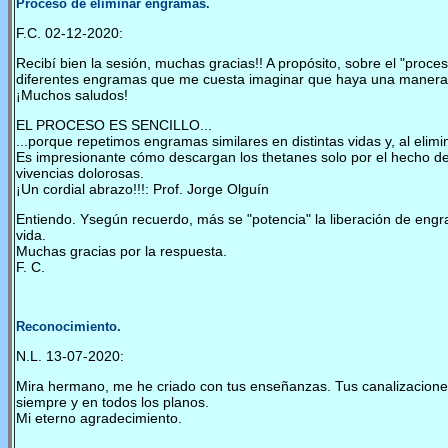
Proceso de eliminar engramas.
F.C. 02-12-2020:
Recibí bien la sesión, muchas gracias!! A propósito, sobre el "pro
diferentes engramas que me cuesta imaginar que haya una manera 
¡Muchos saludos!
EL PROCESO ES SENCILLO...
...porque repetimos engramas similares en distintas vidas y, al eli
Es impresionante cómo descargan los thetanes solo por el hecho de
vivencias dolorosas.
¡Un cordial abrazo!!!: Prof. Jorge Olguín
Entiendo. Ysegún recuerdo, más se "potencia" la liberación de engr
vida.
Muchas gracias por la respuesta.
F. C.
Reconocimiento.
N.L. 13-07-2020:
Mira hermano, me he criado con tus enseñanzas. Tus canalizaciones
siempre y en todos los planos.
Mi eterno agradecimiento.