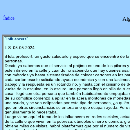
Índice
Alg
"Influencers".
L.S. 05-05-2024:
¡Hola profesor!, un gusto saludarlo y espero que se encuentre de lo
personas.
Desde ya sabemos que el servicio al prójimo es uno de los pilares 
piden dinero en la calle y cuando no sabiendo que hay quienes usa
con métodos ya hasta sistematizados de colocar cartones en los par
cada cartón escrito solicitando ayuda económica y con una lastimos
trabajo y la respuesta es un rotundo no, y hasta con el cinismo de
vuelta de la esquina, en lo oscuro, una persona llegó en silla de r
casa, llegó con otra persona que también habitualmente empujaba su 
de su cómplice comenzó a apilar en la acera montones de monedas. S
una ayuda, y se ven eclipsadas por este tipo de personas, ¿a quién
que en otras circunstancias se entera uno que ocupan ayuda. Pero 
genuinamente lo necesitaba.
Luego viene aquí el tema de los influencers en redes sociales, act
de la calle o que viven en la pobreza, dándoles dinero o comida, gra
obtiene miles de visitas, habrá plataformas que por el número de v