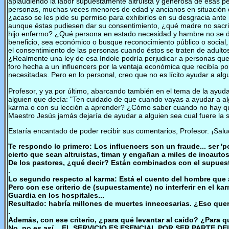
aplaudiendo la labor supuestamente altruista y generosa de esas 
personas, muchas veces menores de edad y ancianos en situación de
¿acaso se les pide su permiso para exhibirlos en su desgracia ante
aunque éstas pudiesen dar su consentimiento, ¿qué madre no sacri
hijo enfermo? ¿Qué persona en estado necesidad y hambre no se dejar
beneficio, sea económico o busque reconocimiento público o social
el consentimiento de las personas cuando éstos se traten de adul
¿Realmente una ley de esa índole podría perjudicar a personas que d
foro hecha a un influencers por la ventaja económica que recibía po
necesitadas. Pero en lo personal, creo que no es lícito ayudar a al
Profesor, y ya por último, abarcando también en el tema de la ayud
alguien que decía: "Ten cuidado de que cuando vayas a ayudar a alg
karma o con su lección a aprender? ¿Cómo saber cuando no hay que 
Maestro Jesús jamás dejaría de ayudar a alguien sea cual fuere la 
Estaría encantado de poder recibir sus comentarios, Profesor. ¡Sal
Te respondo lo primero: Los influencers son un fraude... ser 'po
cierto que sean altruistas, timan y engañan a miles de incauto
De los pastores, ¿qué decir? Están combinados con el supuesto
.
Lo segundo respecto al karma: Está el cuento del hombre que ayu
Pero con ese criterio de (supuestamente) no interferir en el ka
Guardia en los hospitales...
Resultado: habría millones de muertes innecesarias. ¿Eso quer
.
Además, con ese criterio, ¿para qué levantar al caído? ¿Para qu
No, no es así... EL SERVICIO ES ESENCIAL POR SER PARTE DEL 