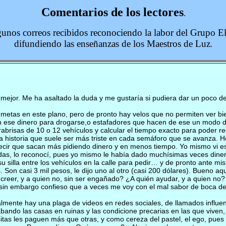
Comentarios de los lectores
.
unos correos recibidos
reconociendo la labor del Grupo E
difundiendo las enseñanzas de los Maestros de Luz
.
 mejor. Me ha asaltado la duda y me gustaría si pudiera dar un poco de
y metas en este plano, pero de pronto hay velos que no permiten ver bi
n ese dinero para drogarse,o estafadores que hacen de ese un modo de
abrisas de 10 o 12 vehículos y calcular el tiempo exacto para poder 
a historia que suele ser más triste en cada semáforo que se avanza. H
 decir que sacan más pidiendo dinero y en menos tiempo. Yo mismo vi 
uedas, lo reconocí, pues yo mismo le había dado muchísimas veces diner
silla entre los vehículos en la calle para pedir… y de pronto ante mis
on casi 3 mil pesos, le dijo uno al otro (casi 200 dólares). Bueno aq
 creer, y a quien no, sin ser engañado? ¿A quién ayudar, y a quien no
sin embargo confieso que a veces me voy con el mal sabor de boca de 
ualmente hay una plaga de videos en redes sociales, de llamados infl
bando las casas en ruinas y las condicione precarias en las que viven, 
isitas les paguen más que otras, y como cereza del pastel, el ego, p