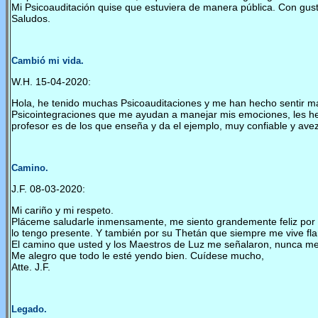
Mi Psicoauditación quise que estuviera de manera pública. Con gus
Saludos.
Cambió mi vida.
W.H. 15-04-2020:
Hola, he tenido muchas Psicoauditaciones y me han hecho sentir má
Psicointegraciones que me ayudan a manejar mis emociones, les he h
profesor es de los que enseña y da el ejemplo, muy confiable y ave
Camino
.
J.F. 08-03-2020:
Mi cariño y mi respeto.
Pláceme saludarle inmensamente, me siento grandemente feliz por 
lo tengo presente. Y también por su Thetán que siempre me vive fla
El camino que usted y los Maestros de Luz me señalaron, nunca me 
Me alegro que todo le esté yendo bien. Cuídese mucho,
Atte. J.F.
Legado.