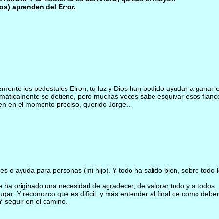
s) aprenden del Error.
izmente los pedestales Elron, tu luz y Dios han podido ayudar a ganar 
tomáticamente se detiene, pero muchas veces sabe esquivar esos flanco
en en el momento preciso, querido Jorge...
s o ayuda para personas (mi hijo). Y todo ha salido bien, sobre todo 
 me ha originado una necesidad de agradecer, de valorar todo y a todos.
ar. Y reconozco que es difícil, y más entender al final de como deberí
Y seguir en el camino.