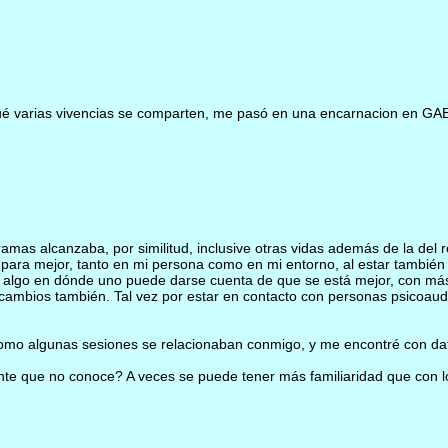
ué varias vivencias se comparten, me pasó en una encarnacion en GA
as alcanzaba, por similitud, inclusive otras vidas además de la del rel
s para mejor, tanto en mi persona como en mi entorno, al estar también
hay algo en dónde uno puede darse cuenta de que se está mejor, con má
ambios también. Tal vez por estar en contacto con personas psicoaudi
s como algunas sesiones se relacionaban conmigo, y me encontré con d
e que no conoce? A veces se puede tener más familiaridad que con los