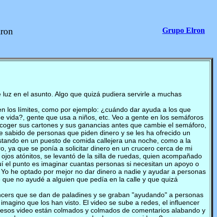
lron
Grupo Elron
 luz en el asunto. Algo que quizá pudiera servirle a muchas
en los límites, como por ejemplo: ¿cuándo dar ayuda a los que
 vida?, gente que usa a niños, etc. Veo a gente en los semáforos
recoger sus cartones y sus ganancias antes que cambie el semáforo,
e sabido de personas que piden dinero y se les ha ofrecido un
estando en un puesto de comida callejera una noche, como a la
o, ya que se ponía a solicitar dinero en un crucero cerca de mi
 ojos atónitos, se levantó de la silla de ruedas, quien acompañado
uí el punto es imaginar cuantas personas si necesitan un apoyo o
? Yo he optado por mejor no dar dinero a nadie y ayudar a personas
que no ayudé a alguien que pedía en la calle y que quizá
uencers que se dan de paladines y se graban "ayudando" a personas
imagino que los han visto. El video se sube a redes, el influencer
ues esos video están colmados y colmados de comentarios alabando y