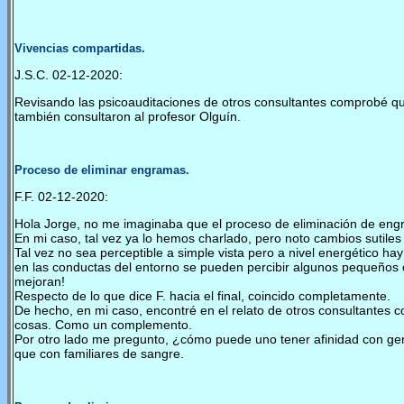
Vivencias compartidas.
J.S.C. 02-12-2020:
Revisando las psicoauditaciones de otros consultantes comprobé q
también consultaron al profesor Olguín.
Proceso de eliminar engramas.
F.F. 02-12-2020:
Hola Jorge, no me imaginaba que el proceso de eliminación de engram
En mi caso, tal vez ya lo hemos charlado, pero noto cambios sutile
Tal vez no sea perceptible a simple vista pero a nivel energético 
en las conductas del entorno se pueden percibir algunos pequeños c
mejoran!
Respecto de lo que dice F. hacia el final, coincido completamente.
De hecho, en mi caso, encontré en el relato de otros consultante
cosas. Como un complemento.
Por otro lado me pregunto, ¿cómo puede uno tener afinidad con gent
que con familiares de sangre.