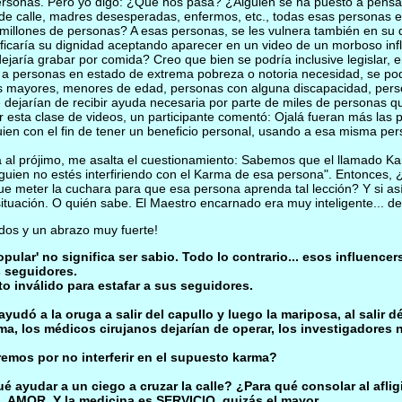
personas. Pero yo digo: ¿Qué nos pasa? ¿Alguien se ha puesto a pens
 calle, madres desesperadas, enfermos, etc., todas esas personas est
 millones de personas? A esas personas, se les vulnera también en su 
ficaría su dignidad aceptando aparecer en un video de un morboso in
ía grabar por comida? Creo que bien se podría inclusive legislar, en 
, a personas en estado de extrema pobreza o notoria necesidad, se pod
tos mayores, menores de edad, personas con alguna discapacidad, pe
ejarían de recibir ayuda necesaria por parte de miles de personas que
r esta clase de videos, un participante comentó: Ojalá fueran más las
guien con el fin de tener un beneficio personal, usando a esa misma p
a al prójimo, me asalta el cuestionamiento: Sabemos que el llamado Ka
uien no estés interfiriendo con el Karma de esa persona". Entonces, ¿q
meter la cuchara para que esa persona aprenda tal lección? Y si así 
situación. O quién sabe. El Maestro encarnado era muy inteligente... 
udos y un abrazo muy fuerte!
pular' no significa ser sabio. Todo lo contrario... esos influencer
s seguidores.
 inválido para estafar a sus seguidores.
dó a la oruga a salir del capullo y luego la mariposa, al salir d
rma, los médicos cirujanos dejarían de operar, los investigadores
emos por no interferir en el supuesto karma?
é ayudar a un ciego a cruzar la calle? ¿Para qué consolar al afli
AMOR. Y la medicina es SERVICIO, quizás el mayor.