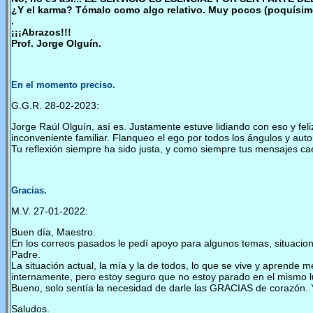
¿Y el karma? Tómalo como algo relativo. Muy pocos (poquísimo
.
¡¡¡Abrazos!!!
Prof. Jorge Olguín.
En el momento preciso.
G.G.R. 28-02-2023:
Jorge Raúl Olguín, así es. Justamente estuve lidiando con eso y fel
inconveniente familiar. Flanqueo el ego por todos los ángulos y au
Tu reflexión siempre ha sido justa, y como siempre tus mensajes ca
Gracias.
M.V. 27-01-2022:
Buen día, Maestro.
En los correos pasados le pedí apoyo para algunos temas, situacione
Padre.
La situación actual, la mía y la de todos, lo que se vive y aprende
internamente, pero estoy seguro que no estoy parado en el mismo lug
Bueno, solo sentía la necesidad de darle las GRACIAS de corazón. 
Saludos.