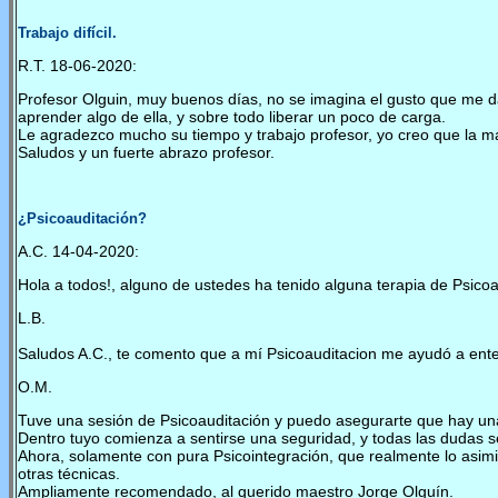
Trabajo difícil.
R.T. 18-06-2020:
Profesor Olguin, muy buenos días, no se imagina el gusto que me d
aprender algo de ella, y sobre todo liberar un poco de carga.
Le agradezco mucho su tiempo y trabajo profesor, yo creo que la may
Saludos y un fuerte abrazo profesor.
¿Psicoauditación?
A.C. 14-04-2020:
Hola a todos!, alguno de ustedes ha tenido alguna terapia de Psico
L.B.
Saludos A.C., te comento que a mí Psicoauditacion me ayudó a enten
O.M.
Tuve una sesión de Psicoauditación y puedo asegurarte que hay una 
Dentro tuyo comienza a sentirse una seguridad, y todas las dudas s
Ahora, solamente con pura Psicointegración, que realmente lo asimil
otras técnicas.
Ampliamente recomendado, al querido maestro Jorge Olguín.