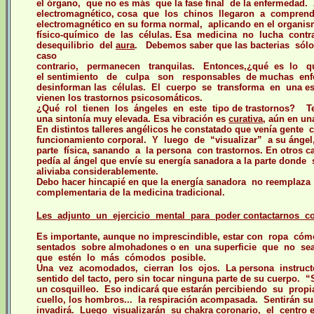
el órgano, que no es más que la fase final de la enfermeda
electromagnético, cosa que los chinos llegaron a comprende
electromagnético en su forma normal, aplicando en el organis
físico-químico de las células. Esa medicina no lucha contra 
desequilibrio del
aura
.
Debemos saber que las bacterias sólo 
caso
contrario, permanecen tranquilas. Entonces,¿qué es lo que
el sentimiento de culpa son responsables de muchas enfer
desinforman las células. El cuerpo se transforma en una esp
vienen los trastornos psicosomáticos.
¿Qué rol tienen los ángeles en este tipo de trastornos?
T
una sintonía muy elevada. Esa vibración es
curativa
, aún en un
En distintos talleres angélicos he constatado que venía gent
funcionamiento corporal. Y luego de “visualizar” a su ángel
parte física, sanando a la persona con trastornos. En otros 
pedía al ángel que envíe su energía sanadora a la parte donde s
aliviaba considerablemente.
Debo hacer hincapié en que la energía sanadora no reemplaza a
complementaria de la medicina tradicional.
Les adjunto un ejercicio mental para poder contactarnos c
Es importante, aunque no imprescindible, estar con ropa cóm
sentados sobre almohadones o en una superficie que no sea 
que estén lo más cómodos posible.
Una vez acomodados, cierran los ojos.
La persona instruct
sentido del tacto, pero sin tocar ninguna parte de su cuerpo. 
un cosquilleo. Eso indicará que estarán percibiendo su propi
cuello, los hombros... la respiración acompasada. Sentirán 
invadirá. Luego visualizarán su chakra coronario, el centro 