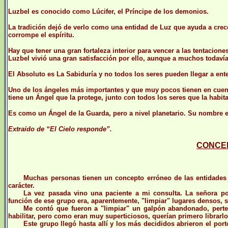
Luzbel es conocido como Lúcifer, el Príncipe de los demonios.
La tradición dejó de verlo como una entidad de Luz que ayuda a crec
corrompe el espíritu.
Hay que tener una gran fortaleza interior para vencer a las tentacione
Luzbel vivió una gran satisfacción por ello, aunque a muchos todaví
El Absoluto es La Sabiduría y no todos los seres pueden llegar a ent
Uno de los ángeles más importantes y que muy pocos tienen en cuenta
tiene un Ángel que la protege, junto con todos los seres que la habit
Es como un Ángel de la Guarda, pero a nivel planetario. Su nombre e
Extraído de “El Cielo responde”.
CONCE
Muchas personas tienen un concepto erróneo de las entidades
carácter.
La vez pasada vino una paciente a mi consulta. La señora po
función de ese grupo era, aparentemente, "limpiar" lugares densos, sa
Me contó que fueron a "limpiar" un galpón abandonado, perte
habilitar, pero como eran muy superticiosos, querían primero librarlo
Este grupo llegó hasta allí y los más decididos abrieron el po