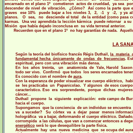
encarnado en el plano 1º cometieron actos de crueldad, ya sea por
descender de nivel de vibración. ¿Cómo? Así como la parte que en
graves ese 10% puede bajar a los niveles 3, 2, -1 y -2, y ya al
planos. O sea, no desciende el total de la entidad (como pasa con
karmas. Una vez aprendida la lección kármica puede retornar a su pl
Misión que había dejado inconclusa en su vida terrenal anterior.
Recuerden que en el plano 1º no hay garantías de nada. Aquell
LA SAN
Según la teoría del biofísico francés Régis Duthail
,
la materia
fundamental hecha únicamente de ondas de frecuencias
. Es
espiritual, pero con una vibración más densa.
En los años treinta, un anatomista de Yale, Harold Saxon
todo ser vivo. Confirmó que t
odos los seres encarnados tenem
Es conocido con el nombre de
aura
.
Con la esperanza de poder visualizar ese cuerpo eléctrico,
se les practicaba un Papanicolao. Y algunos de esos cuerpos
característico. Eso era sorprendente, porque dichas mujeres
cáncer...
Duthail propone la siguiente explicación: este campo de Bur
hacia el cuerpo.
Supongamos que la conciencia de un individuo se encuentra
va a suceder? Su córtex va a dejar pasar menos informació
holográfica va a bajar, deformando el cuerpo eléctrico. Daña
corrompida a las células, que van a comenzar entonces a deg
energético
será lo que desequilibre la parte física.
Actualmente hay una nueva medicina que se ocupa del aura,