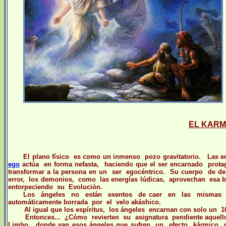
EL KARM
El plano físico es como un inmenso pozo gravitatorio. Las ent
ego
actúa en forma nefasta, haciendo que el ser encarnado prota
transformar a la persona en un ser egocéntrico. Su cuerpo de des
error, los demonios, como las energías lúdicas, aprovechan es
entorpeciendo su Evolución.
Los ángeles no están exentos de caer en las mismas c
automáticamente borrada por el velo akáshico.
Al igual que los espíritus, los ángeles encarnan con solo un 
Entonces... ¿Cómo revierten su asignatura pendiente aquellos á
Limbo, donde van esos ángeles que sufren un efecto kármico d