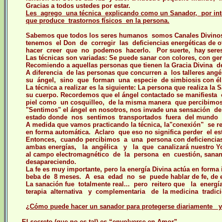
Gracias a todos ustedes por estar.
Les agrego una técnica explicando como un Sanador, por inte
que produce trastornos físicos en la persona.
Sabemos que todos los seres humanos somos Canales Divino
tenemos el Don de corregir las deficiencias energéticas de 
hacer creer que no podemos hacerlo. Por suerte, hay seres e
Las técnicas son variadas: Se puede sanar con colores, con ge
Recomiendo a aquellas personas que tienen la Gracia Divina d
A diferencia de las personas que concurren a los talleres ang
su ángel, sino que forman una especie de simbiosis con él, 
La técnica a realizar es la siguiente: La persona que realiza la
su cuerpo. Recordemos que el ángel contactado se manifiesta 
piel como un cosquilleo, de la misma manera que percibimos 
"Sentimos" el ángel en nosotros, nos invade una sensación de
estado donde nos sentimos transportados fuera del mundo 
A medida que vamos practicando la técnica, la"conexión" se 
en forma automática. Aclaro que eso no significa perder el est
Entonces, cuando percibimos a una persona con deficiencias 
ambas energías, la angélica y la que canalizará nuestro Yo
al campo electromagnético de la persona en cuestión, sanan
desapareciendo.
La fe es muy importante, pero la energía Divina actúa en form
beba de 8 meses. A esa edad no se puede hablar de fe, de ef
La sanación fue totalmente real... pero reitero que la ene
terapia alternativa y complementaria de la medicina tradici
¿Cómo puede hacer un sanador para protegerse diariamente
El secreto (que no es tal) es “envolverse en Amor”.