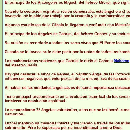
El príncipe de los Arcángeles es Miguel, del hebreo Micael, que sign
Cuando la evolución espiritual recién comenzaba, este ángel era el pa
invocarlo, se le pide que trabaje por la armonía y la confraternidad e
Algunos estudiosos de la Cábala lo llegaron a confundir con Metatró
El príncipe de los Ángeles es Gabriel, del hebreo Gebher y su tradu
Su misión es recordarle a todos los seres vivos que El Padre los am
Cuando se lo invoca se le debe pedir por la unión de todos los hom
Los mahometanos sostienen que Gabriel le dictó el Corán a
Mahoma
del Maestro Jesús.
Hay que destacar la labor de Rehael, el Séptimo Ángel de las Potenci
influencias negativas que entorpezcan dicha misión, sea de sanación e
Al hablar de las entidades angélicas es de suma importancia destacar
Tiene un papel preponderante en la evolución espiritual de los seres 
fortalecer su resolución espiritual.
Lo acompañaron 72 ángeles voluntarios, a los que se les borró la m
Demonios.
Luzbel mantuvo su memoria intacta y fue viendo a través de los mile
sufrimiento. Pero lo soportaba por su incondicional amor a Dios.