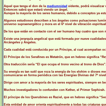
Aquel que tenga el don de la
mediumnidad
vidente, podrá visualizar 
Entonces sabrá que estará viendo un ángel.
Aunque la mayoría de los seres humanos, debido a conceptos ya esta
Algunos estudiosos describen a los ángeles como pulsaciones lumínic
universo supraenergético y mora en el 6º nivel de vibración espiritual
De los que están en contacto con el ser humano hay cuatro que son má
Existe una jerarquía angelical que está formada por nueve cualidade
Arcángeles y Ángeles.
Cada cualidad está conducida por un Príncipe, al cual acompañan oc
El Príncipe de los Serafines es Metatrón, que en hebreo significa “Re
Otra traducción sería “El que ocupa el trono vecino al trono de Dios”
Su energía es tan sutil que roza la energía de los elohim o dioses me
comunicarse en forma periódica con las Energías Divinas del 7º nivel
Dirige con amor a la mayoría de los seres espirituales, siempre en be
Muchos investigadores lo confunden con Kether, el Primer Sephirah.
El príncipe de los Querubines es Raziel, que en hebreo significa “Se
Esta entidad de amor orienta espiritualmente a todas las criaturas q