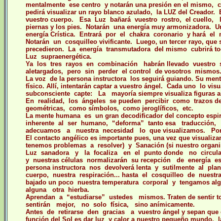
mentalmente ese centro y notarán una presión en el mismo,
pedirá visualizar un rayo blanco azulado, la LUZ del Creador
vuestro cuerpo. Esa Luz bañará vuestro rostro, el cuello, l
piernas y los pies. Notarán una energía muy armonizadora.
energía Crística. Entrará por el chakra coronario y hará el
Notarán un cosquilleo vivificante. Luego, un tercer rayo, que
precedieron. La energía transmutadora del mismo cubrirá tod
Luz supraenergética.
Ya los tres rayos en combinación habrán llevado vuestr
aletargados, pero sin perder el control de vosotros mismos
La voz de la persona instructora los seguirá guiando. Su ment
físico. Allí, intentarán captar a vuestro ángel. Cada uno lo vi
subconsciente capte: La mayoría siempre visualiza figuras a
En realidad, los ángeles se pueden percibir como trazos de
geométricas, como símbolos, como jeroglíficos, etc.
La mente humana es un gran decodificador del concepto espi
inherente al ser humano, “deforma” tanto esa traducción,
adecuamos a nuestra necesidad lo que visualizamos.
Po
El contacto angélico es importante pues, una vez que visualiz
tenemos problemas a resolver) y Sanación (si nuestro organism
Luz sanadora y la focaliza en el punto donde no circula 
y nuestras células normalizarán su recepción de energía es
persona instructora nos devolverá lenta y sutilmente al pla
cuerpo, nuestra respiración... hasta el cosquilleo de nuest
bajado un poco nuestra temperatura corporal y tengamos a
alguna otra hierba.
Aprendan a “estudiarse” ustedes mismos. Traten de sentir t
sentirán mejor, no solo física, sino anímicamente.
Antes de retirarse den gracias a vuestro ángel y sepan que
función del Sol es dar luz y calor a nuestro pequeño mundo, l