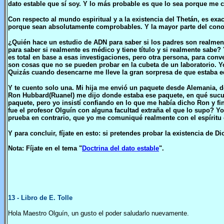
dato estable que sí soy. Y lo más probable es que lo sea porque me 
Con respecto al mundo espiritual y a la existencia del Thetán, es e
porque sean absolutamente comprobables. Y la mayor parte del conoci
¿Quién hace un estudio de ADN para saber si los padres son realmen
para saber si realmente es médico y tiene título y si realmente sa
es total en base a esas investigaciones, pero otra persona, para co
son cosas que no se pueden probar en la cubeta de un laboratorio. Yo
Quizás cuando desencarne me lleve la gran sorpresa de que estaba eq
Y te cuento solo una. Mi hija me envió un paquete desde Alemania, d
Ron Hubbard(Ruanel) me dijo donde estaba ese paquete, en qué sucur
paquete, pero yo insistí confiando en lo que me había dicho Ron y fi
fue el profesor Olguín con alguna facultad extraña el que lo supo? Y
prueba en contrario, que yo me comuniqué realmente con el espíritu
Y para concluir, fíjate en esto: si pretendes probar la existencia de 
Nota: Fíjate en el tema "
Doctrina del dato estable
".
13
- Libro de E. Tolle
Hola Maestro Olguín, un gusto el poder saludarlo nuevamente.