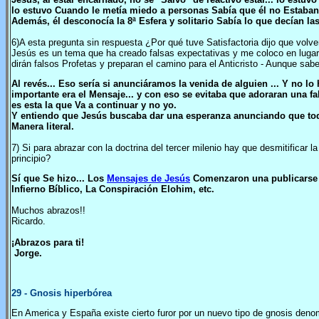
lo estuvo Cuando le metía miedo a personas Sabía que él no Estaban
Además, él desconocía la 8ª Esfera y solitario Sabía lo que decían las 
6)A esta pregunta sin respuesta ¿Por qué tuve Satisfactoria dijo que volv
Jesús es un tema que ha creado falsas expectativas y me coloco en lugar
dirán falsos Profetas y preparan el camino para el Anticristo - Aunque sabe
Al revés... Eso sería si anunciáramos la venida de alguien ... Y no 
importante era el Mensaje... y con eso se evitaba que adoraran una fa
es esta la que Va a continuar y no yo.
Y entiendo que Jesús buscaba dar una esperanza anunciando que todo
Manera literal.
7) Si para abrazar con la doctrina del tercer milenio hay que desmitific
principio?
Sí que Se hizo... Los
Mensajes de Jesús
Comenzaron una publicarse a
Infierno Bíblico, La Conspiración Elohim, etc.
Muchos abrazos!!
Ricardo.
¡Abrazos para ti!
Jorge.
29
- Gnosis hiperbórea
En America y España existe cierto furor por un nuevo tipo de gnosis den