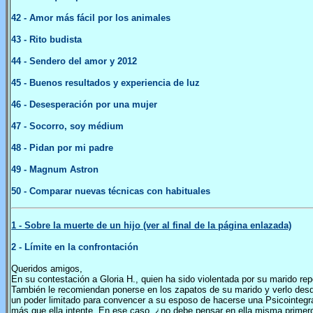
42
- Amor más fácil por los animales
43
- Rito budista
44
- Sendero del amor y 2012
45
- Buenos resultados y experiencia de luz
46
- Desesperación por una mujer
47
- Socorro, soy médium
48
- Pidan por mi padre
49
- Magnum Astron
50
- Comparar nuevas técnicas con habituales
1 - Sobre la muerte de un hijo (ver al final de la página enlazada)
2
- Límite en la confrontación
Queridos amigos,
En su contestación a Gloria H., quien ha sido violentada por su marido rep
También le recomiendan ponerse en los zapatos de su marido y verlo desde
un poder limitado para convencer a su esposo de hacerse una Psicointegra
más que ella intente. En ese caso, ¿no debe pensar en ella misma primero