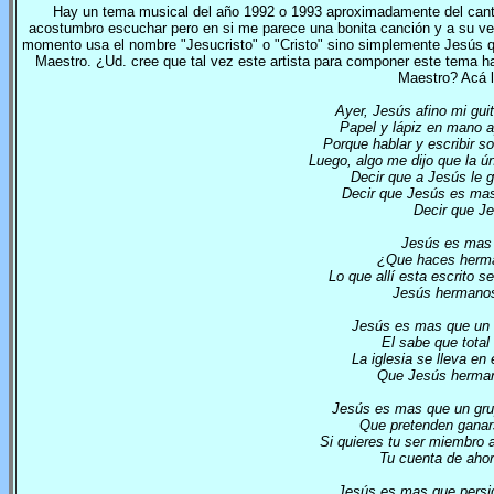
Hay un tema musical del año 1992 o 1993 aproximadamente del cantau
acostumbro escuchar pero en si me parece una bonita canción y a su ve
momento usa el nombre "Jesucristo" o "Cristo" sino simplemente Jesús que
Maestro. ¿Ud. cree que tal vez este artista para componer este tema ha
Maestro? Acá le
Ayer, Jesús afino mi gui
Papel y lápiz en mano a
Porque hablar y escribir s
Luego, algo me dijo que la ú
Decir que a Jesús le
Decir que Jesús es mas
Decir que Je
Jesús es mas q
¿Que haces herman
Lo que allí esta escrito 
Jesús hermanos
Jesús es mas que un t
El sabe que total
La iglesia se lleva en 
Que Jesús herman
Jesús es mas que un gru
Que pretenden ganars
Si quieres tu ser miembro a
Tu cuenta de ahor
Jesús es mas que persig