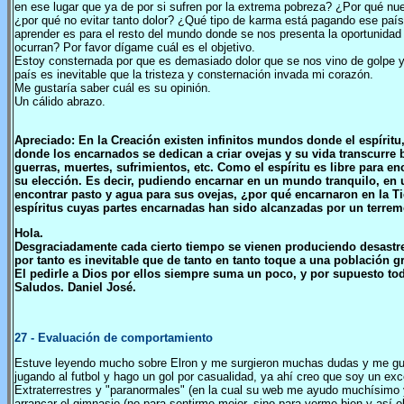
en ese lugar que ya de por si sufren por la extrema pobreza? ¿Por qué nu
¿por qué no evitar tanto dolor? ¿Qué tipo de karma está pagando ese paí
aprender es para el resto del mundo donde se nos presenta la oportunidad
ocurran? Por favor dígame cuál es el objetivo.
Estoy consternada por que es demasiado dolor que se nos vino de golpe y
país es inevitable que la tristeza y consternación invada mi corazón.
Me gustaría saber cuál es su opinión.
Un cálido abrazo.
Apreciado: En la Creación existen infinitos mundos donde el espíritu, 
donde los encarnados se dedican a criar ovejas y su vida transcurre 
guerras, muertes, sufrimientos, etc. Como el espíritu es libre para e
su elección. Es decir, pudiendo encarnar en un mundo tranquilo, en 
encontrar pasto y agua para sus ovejas, ¿por qué encarnaron en la Ti
espíritus cuyas partes encarnadas han sido alcanzadas por un terrem
Hola.
Desgraciadamente cada cierto tiempo se vienen produciendo desast
por tanto es inevitable que de tanto en tanto toque a una población g
El pedirle a Dios por ellos siempre suma un poco, y por supuesto to
Saludos. Daniel José.
27
- Evaluación de comportamiento
Estuve leyendo mucho sobre Elron y me surgieron muchas dudas y me gust
jugando al futbol y hago un gol por casualidad, ya ahí creo que soy un e
Extraterrestres y "paranormales" (en la cual su web me ayudo muchísimo y
arrancar el gimnasio (no para sentirme mejor, sino para verme bien y así o