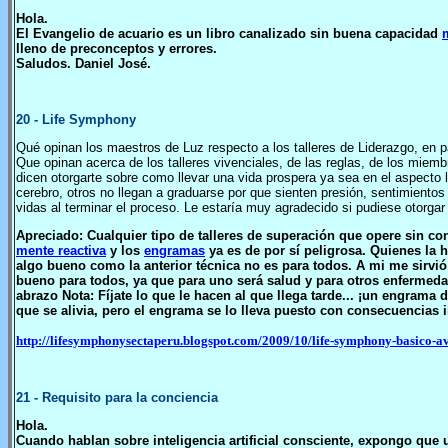
Hola.
El Evangelio de acuario es un libro canalizado sin buena capacidad
lleno de preconceptos y errores.
Saludos. Daniel José.
20
- Life Symphony
Qué opinan los maestros de Luz respecto a los talleres de Liderazgo, en
Que opinan acerca de los talleres vivenciales, de las reglas, de los miembr
dicen otorgarte sobre como llevar una vida prospera ya sea en el aspecto l
cerebro, otros no llegan a graduarse por que sienten presión, sentimiento
vidas al terminar el proceso. Le estaría muy agradecido si pudiese otorgar
Apreciado: Cualquier tipo de talleres de superación que opere sin co
mente reactiva
y los
engramas
ya es de por sí peligrosa. Quienes la h
algo bueno como la anterior técnica no es para todos. A mi me sirvió
bueno para todos, ya que para uno será salud y para otros enfermed
abrazo Nota: Fíjate lo que le hacen al que llega tarde... ¡un engrama de
que se alivia, pero el engrama se lo lleva puesto con consecuencias
http://lifesymphonysectaperu.blogspot.com/2009/10/life-symphony-basico-a
21
- Requisito para la conciencia
Hola.
Cuando hablan sobre inteligencia artificial consciente, expongo que un