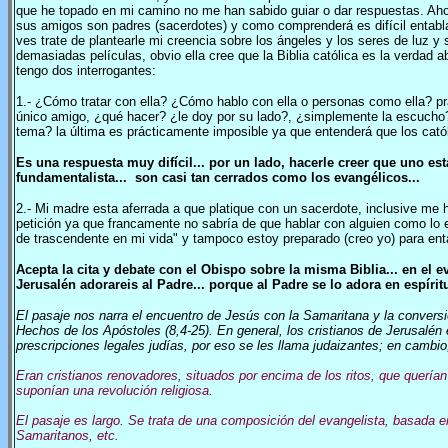
que he topado en mi camino no me han sabido guiar o dar respuestas. Ahora
sus amigos son padres (sacerdotes) y como comprenderá es difícil entabl
ves trate de plantearle mi creencia sobre los ángeles y los seres de luz 
demasiadas películas, obvio ella cree que la Biblia católica es la verdad 
tengo dos interrogantes:
1.- ¿Cómo tratar con ella? ¿Cómo hablo con ella o personas como ella? pr
único amigo, ¿qué hacer? ¿le doy por su lado?, ¿simplemente la escucho?
tema? la última es prácticamente imposible ya que entenderá que los cat
Es una respuesta muy difícil... por un lado, hacerle creer que uno es
fundamentalista... son casi tan cerrados como los evangélicos...
2.- Mi madre esta aferrada a que platique con un sacerdote, inclusive me h
petición ya que francamente no sabría de que hablar con alguien como lo e
de trascendente en mi vida" y tampoco estoy preparado (creo yo) para ent
Acepta la cita y debate con el Obispo sobre la misma Biblia... en el e
Jerusalén adorareis al Padre... porque al Padre se lo adora en espírit
El pasaje nos narra el encuentro de Jesús con la Samaritana y la convers
Hechos de los Apóstoles (8,4-25). En general, los cristianos de Jerusalén 
prescripciones legales judías, por eso se les llama judaizantes; en cambi
Eran cristianos renovadores, situados por encima de los ritos, que querían
suponían una revolución religiosa.
El pasaje es largo. Se trata de una composición del evangelista, basada 
Samaritanos, etc.