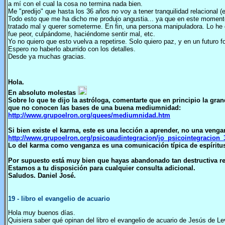
a mí con el cual la cosa no termina nada bien.
Me "predijo" que hasta los 36 años no voy a tener tranquilidad relacional 
Todo esto que me ha dicho me produjo angustia... ya que en este momento
tratado mal y querer someterme. En fin, una persona manipuladora. Lo he
fue peor, culpándome, haciéndome sentir mal, etc.
Yo no quiero que esto vuelva a repetirse. Solo quiero paz, y en un futuro 
Espero no haberlo aburrido con los detalles.
Desde ya muchas gracias.
Hola.
En absoluto molestas
Sobre lo que te dijo la astróloga, comentarte que en principio la gr
que no conocen las bases de una buena mediumnidad:
http://www.grupoelron.org/quees/mediumnidad.htm
Si bien existe el karma, este es una lección a aprender, no una venga
http://www.grupoelron.org/psicoaudintegracion/jo_psicointegracion
Lo del karma como venganza es una comunicación típica de espíritus
Por supuesto está muy bien que hayas abandonado tan destructiva re
Estamos a tu disposición para cualquier consulta adicional.
Saludos. Daniel José.
19
- libro el evangelio de acuario
Hola muy buenos días.
Quisiera saber qué opinan del libro el evangelio de acuario de Jesús de Le