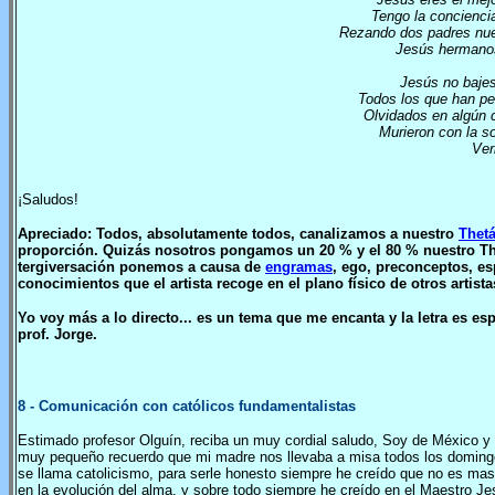
Tengo la concienci
Rezando dos padres nues
Jesús hermanos
Jesús no bajes 
Todos los que han pe
Olvidados en algún 
Murieron con la so
Ver
¡Saludos!
Apreciado: Todos, absolutamente todos, canalizamos a nuestro
Thet
proporción. Quizás nosotros pongamos un 20 % y el 80 % nuestro Thet
tergiversación ponemos a causa de
engramas
, ego, preconceptos, es
conocimientos que el artista recoge en el plano físico de otros artist
Yo voy más a lo directo... es un tema que me encanta y la letra es es
prof. Jorge.
8
- Comunicación con católicos fundamentalistas
Estimado profesor Olguín, reciba un muy cordial saludo, Soy de México y m
muy pequeño recuerdo que mi madre nos llevaba a misa todos los domingo
se llama catolicismo, para serle honesto siempre he creído que no es mas 
en la evolución del alma, y sobre todo siempre he creído en el Maestro J