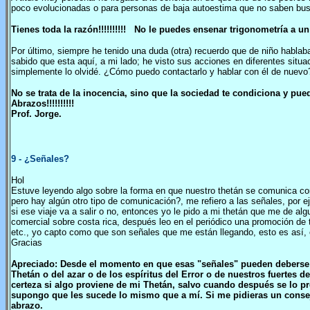
poco evolucionadas o para personas de baja autoestima que no saben busca
Tienes toda la razón!!!!!!!!!! No le puedes ensenar trigonometría a u
Por último, siempre he tenido una duda (otra) recuerdo que de niño hablaba
sabido que esta aquí, a mi lado; he visto sus acciones en diferentes situa
simplemente lo olvidé. ¿Cómo puedo contactarlo y hablar con él de nuevo
No se trata de la inocencia, sino que la sociedad te condiciona y pu
Abrazos!!!!!!!!!!
Prof. Jorge.
9
- ¿Señales?
Hol
Estuve leyendo algo sobre la forma en que nuestro thetán se comunica co
pero hay algún otro tipo de comunicación?, me refiero a las señales, por 
si ese viaje va a salir o no, entonces yo le pido a mi thetán que me de alg
comercial sobre costa rica, después leo en el periódico una promoción de 
etc., yo capto como que son señales que me están llegando, esto es así
Gracias
Apreciado: Desde el momento en que esas "señales" pueden deberse a
Thetán o del azar o de los espíritus del Error o de nuestros fuertes
certeza si algo proviene de mi Thetán, salvo cuando después se lo p
supongo que les sucede lo mismo que a mí. Si me pidieras un consej
abrazo.