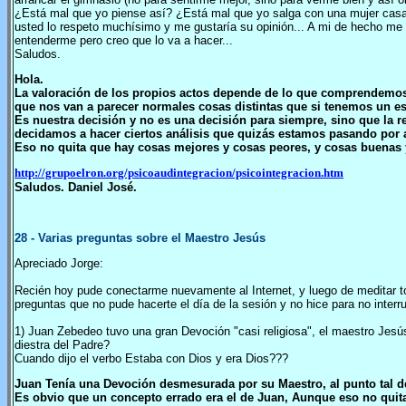
¿Está mal que yo piense así? ¿Está mal que yo salga con una mujer cas
usted lo respeto muchísimo y me gustaría su opinión... A mi de hecho me
entenderme pero creo que lo va a hacer...
Saludos.
Hola.
La valoración de los propios actos depende de lo que comprendemos 
que nos van a parecer normales cosas distintas que si tenemos un es
Es nuestra decisión y no es una decisión para siempre, sino que la
decidamos a hacer ciertos análisis que quizás estamos pasando por 
Eso no quita que hay cosas mejores y cosas peores, y cosas buenas 
http://grupoelron.org/psicoaudintegracion/psicointegracion.htm
Saludos. Daniel José.
28
- Varias preguntas sobre el Maestro Jesús
Apreciado Jorge:
Recién hoy pude conectarme nuevamente al Internet, y luego de meditar to
preguntas que no pude hacerte el día de la sesión y no hice para no interr
1) Juan Zebedeo tuvo una gran Devoción "casi religiosa", el maestro Jesús 
diestra del Padre?
Cuando dijo el verbo Estaba con Dios y era Dios???
Juan Tenía una Devoción desmesurada por su Maestro, al punto tal de 
Es obvio que un concepto errado era el de Juan, Aunque eso no quita 