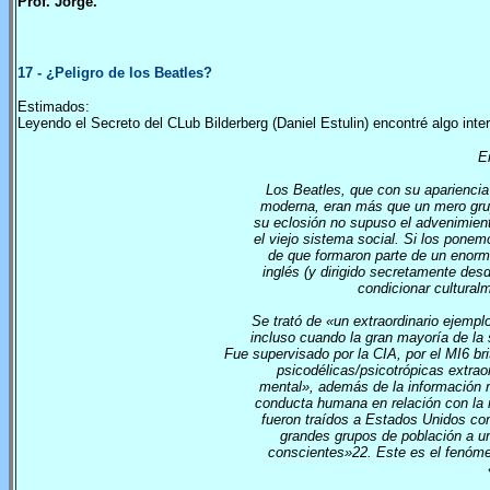
Prof. Jorge.
17
- ¿Peligro de los Beatles?
Estimados:
Leyendo el Secreto del CLub Bilderberg (Daniel Estulin) encontré algo inter
E
Los Beatles, que con su apariencia
moderna, eran más que un mero grup
su eclosión no supuso el advenimient
el viejo sistema social. Si los pone
de que formaron parte de un enorm
inglés (y dirigido secretamente desd
condicionar cultural
Se trató de «un extraordinario ejempl
incluso cuando la gran mayoría de l
Fue supervisado por la CIA, por el MI6 brit
psicodélicas/psicotrópicas extra
mental», además de la información 
conducta humana en relación con la ra
fueron traídos a Estados Unidos co
grandes grupos de población a un
conscientes»22. Este es el fenóm