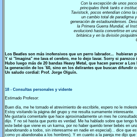
Con la excepción de unos pocos
principales think tanks e institu
Tavistock, pocos entendían cómo la l
un cambio total de paradigma y
generación de estadounidenses. Desd
la Primera Guerra Mundial, el Inst
evolucionó hasta convertirse en una 
británica y en la división psiquiát
Los Beatles son más inofensivos que un perro labrador... hubieran p
Y si "Imagina" me lava el cerebro, me lo dejo lavar. Sorry si parezco
Hubo luego más de 20 bandas Heavy Metal, que hacen parecer a Los Be
la generación de los ´60, sino en los delirantes que buscan difundir 
Un saludo cordial: Prof. Jorge Olguín.
18
- Consultas personales y vidente
Estimado Profesor:
Buen día, me he tomado el atrevimiento de escribirle, espero no le molest
Estoy visitando la página del grupo y me resulta sumamente interesante.
Me gustaría comentarle que hace aproximadamente un mes he consultado 
dijo. Y no sé hasta que punto es verdad. Me ha hablado sobre que tengo fu
este bebé que viene es un karma, por no haber querido tener bebés en una
abandonando a todos, sin interesarme en nadie en especial)... dice que e
como yo abandonaba a los hombres). Y en cuanto a la pareja me dijo que 