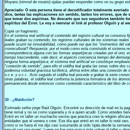
Moyano (nimrod de rosario) ojalas puedan responder como ve su grupo e
Apreciado: O esta persona tiene el decodificador totalmente averiado 
dice, tantas las explicaciones sin sentido, tantos los errores, que d
que tomar dos aspirinas. No descarto que sus seguidores también tie
espíritus del Error. Le voy a reenviar el link al profesor Olguín y al
Copié un fragmento:
En el sistema real artificial el contenido del registro cultural se conserv
leales graban su contenido, los registros culturales de los sistemas reale
puede ocurrir tai inmutabilidad, cómo puede ser que los "momentos del valo
cronocultural? Respuesta: por el modo como esta construido el sistema real 
correspondencia alguna con las formas arquetípicas creadas por el uno; e
tiempo trascendente, vale decir, el aspecto conciencia tiempo del demiurg
ninguna forma arquetípica; el sistema real artificial se constituye emplean
"conexión de sentido"; para ello el siddha leal graba las runas sobre dos 
poderosa voluntad graciosa luciferica, afirma entre ellas una conexión de senti
o.c.e. y o.c.r.. Acto seguido el siddha leal procede a grabar la serie cr
otras palabras, el siddha leal conforma la potencia formativa de los átomos 
permanecerá desde entonces como contenido característico del libro de cri
30
- ¿Maldición?
Estimado señor jorge Raúl Olguín. Encontré su dirección de mail en la pa
tiene remal y no sé como superarla y ni a quien acudir. Como ustedes tie
Entró en mi taller un muchacho vecino que practica creo la religión afric
entidades que el venera o cree. Ese día que entró en mi taller lo noté rar
como si no fuera él me dijo casi susurrando al oído 'ojala desde la semana
sexual con una mujer'. Luego se fue para nunca más volver al taller y aho