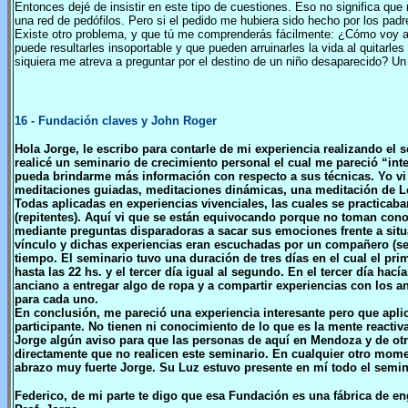
Entonces dejé de insistir en este tipo de cuestiones. Eso no significa q
una red de pedófilos. Pero si el pedido me hubiera sido hecho por los padre
Existe otro problema, y que tú me comprenderás fácilmente: ¿Cómo voy a 
puede resultarles insoportable y que pueden arruinarles la vida al quitar
siquiera me atreva a preguntar por el destino de un niño desaparecido? Un
16
- Fundación claves y John Roger
Hola Jorge, le escribo para contarle de mi experiencia realizando el
realicé un seminario de crecimiento personal el cual me pareció “inte
pueda brindarme más información con respecto a sus técnicas. Yo v
meditaciones guiadas, meditaciones dinámicas, una meditación de Lou
Todas aplicadas en experiencias vivenciales, las cuales se practicab
(repitentes). Aquí vi que se están equivocando porque no toman cono
mediante preguntas disparadoras a sacar sus emociones frente a situa
vínculo y dichas experiencias eran escuchadas por un compañero (se t
tiempo. El seminario tuvo una duración de tres días en el cual el pri
hasta las 22 hs. y el tercer día igual al segundo. En el tercer día ha
anciano a entregar algo de ropa y a compartir experiencias con los a
para cada uno.
En conclusión, me pareció una experiencia interesante pero que apli
participante. No tienen ni conocimiento de lo que es la mente reacti
Jorge algún aviso para que las personas de aquí en Mendoza y de otro
directamente que no realicen este seminario. En cualquier otro mom
abrazo muy fuerte Jorge. Su Luz estuvo presente en mí todo el semin
Federico, de mi parte te digo que esa Fundación es una fábrica de e