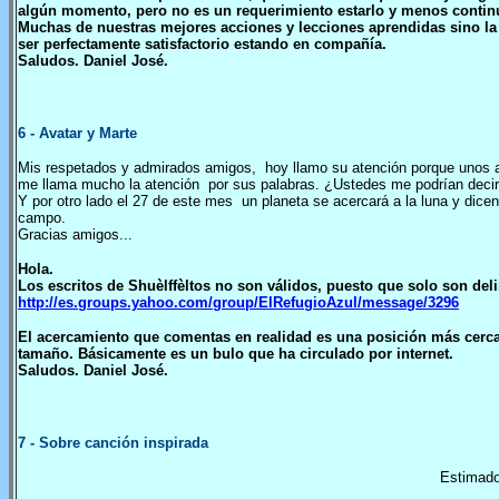
algún momento, pero no es un requerimiento estarlo y menos contin
Muchas de nuestras mejores acciones y lecciones aprendidas sino la
ser perfectamente satisfactorio estando en compañía.
Saludos. Daniel José.
6
- Avatar y Marte
Mis respetados y admirados amigos, hoy llamo su atención porque unos ami
me llama mucho la atención por sus palabras. ¿Ustedes me podrían decir
Y por otro lado el 27 de este mes un planeta se acercará a la luna y dicen
campo.
Gracias amigos...
Hola.
Los escritos de Shuèlffèltos no son válidos, puesto que solo son deli
http://es.groups.yahoo.com/group/ElRefugioAzul/message/3296
El acercamiento que comentas en realidad es una posición más cercan
tamaño. Básicamente es un bulo que ha circulado por internet.
Saludos. Daniel José.
7
- Sobre canción inspirada
Estimado