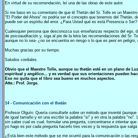
En virtud de su recomendación, leí una de las obras de este autor.
Si me baso en su comentario de que él Thetán del Sr. Tolle es un Maestro d
"El Poder del Ahora" no podría ser el concepto que tenemos del Thetán, de
puede ser un espíritu del error. ¿Para Usted qué es está Presencia o Ser?
Cualesquier persona que desconozca sus enseñanzas respecto del ego, de 
de psicoauditación y, siga al pie de la letra las recomendaciones del Sr. 
aunque no lo sea- ¿no se encuentra en riesgo o lo que es peor en peligro,
Muchas gracias por su tiempo.
Saludos cordiales.
Obvio que el Maestro Tolle, aunque su thetán esté en un plano de Lu
espiritual y angélico... y es verdad que sus orientaciones pueden ha
Eso no quita que el libro sea bueno en muchos aspectos.
Atte.: Prof. Jorge.
14
- Comunicación con el thetán
Profesor Olguín: Quería consultarle sobre un método que inventé (aunque
de igual tamaño y en una escribir la palabra "si" y en otra la palabra "no
sin saber cual es cual, formular una pregunta, concentrarse e intentar que
yo hago es por cada pregunta hacerlo tres veces y la respuesta que salga 
¿Está bien este método que se me ocurrió para la comunicación o las res