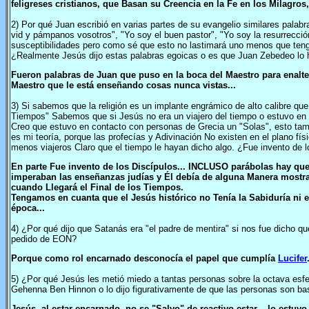
feligreses cristianos, que Basan su Creencia en la Fe en los Milagro
2) Por qué Juan escribió en varias partes de su evangelio similares pala
vid y pámpanos vosotros", "Yo soy el buen pastor", "Yo soy la resurrección
susceptibilidades pero como sé que esto no lastimará uno menos que tenga
¿Realmente Jesús dijo estas palabras egoicas o es que Juan Zebedeo lo hi
Fueron palabras de Juan que puso en la boca del Maestro para enaltece
Maestro que le está enseñando cosas nunca vistas...
3) Si sabemos que la religión es un implante engrámico de alto calibre q
Tiempos" Sabemos que si Jesús no era un viajero del tiempo o estuvo en 
Creo que estuvo en contacto con personas de Grecia un "Solas", esto tamb
es mi teoría, porque las profecías y Adivinación No existen en el plano fí
menos viajeros Claro que el tiempo le hayan dicho algo. ¿Fue invento de 
En parte Fue invento de los Discípulos... INCLUSO parábolas hay qu
imperaban las enseñanzas judías y Él debía de alguna Manera mostra
cuando Llegará el Final de los Tiempos.
Tengamos en cuanta que el Jesús histórico no Tenía la Sabiduría ni e
época...
4) ¿Por qué dijo que Satanás era "el padre de mentira" si nos fue dicho q
pedido de EON?
Porque como rol encarnado desconocía el papel que cumplía
Lucifer
5) ¿Por qué Jesús les metió miedo a tantas personas sobre la octava esfe
Gehenna Ben Hinnon o lo dijo figurativamente de que las personas son ba
Jesús, al estar encarnado, no se "Salvo" de reactivo estar... lo est