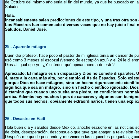
de Octubre del mismo año seria el fin del mundo, ya que he buscado en la
Saludos
Hola.
Incansablemente salen predicciones de este tipo, y una tras otra son 
Los Maestros han comentado diversas veces que no hay juicio final 
Saludos. Daniel José.
25
- Aparente milagro
Buen día profesor, hace poco el pastor de mi iglesia tenía un cáncer de p
usó como 3 meses el escozul (veneno de escorpión azul) y el 24 le dijeron
Dios al igual que yo. ¿Y ustedes qué opinan acerca de esto?
Apreciado: El milagro es un disparate y Dios no comete disparates. Un
4, mate a la carta más alta, por ejemplo el As de Espadas. Solo exist
porque Dios no hace milagros, sino un hecho rigurosamente científic
significa que sea un milagro, sino un hecho científico ignorado. Dios 
dictaminó que cuando uno suelta una piedra, en condiciones normale
arriba. Además hay muchos tipos de cánceres y algunos son benigno
que todos sus hechos, obviamente extraordinarios, tienen una explic
26
- Desastre en Haití
Hola buen día y saludos desde México, anoche escuche en las noticias so
de dolor, desesperación, desconsuelo que tuve que apagar la televisión (e
Después me quede pensando y me vinieron las siguientes preguntas; ¿por