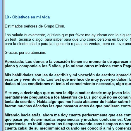
10
- Objetivos en mi vida
Estimados señores de Grupo Elron.
Los saludo nuevamente, quisiera que por favor me ayudaran con lo siguien
un test, técnica o algo, para saber para qué uno como persona es bueno. M
para la electricidad o para la ingeniería o para las ventas, pero no tuve un
Gracias por su atención.
Apreciado: Los dones o la vocación tienen su momento de aparecer s
piano y componía a los 5 años, y lo mismo otros músicos como Pagani
Mis habilidades son las de escribir y mi vocación de escritor apareci
escritor y vivir de ello. Los test que me hice de muy joven ya daban 
dadas ni las condiciones ni tenía el conocimiento necesario, algo qu
Y te voy a decir algo que nunca le dije a nadie: desde muy joven leía
mentalmente preguntaba a los Maestros de Luz por qué no se comuni
tenía de escribir. Había algo que me hacía abstener de hablar sobre l
fueron muchas décadas las que pasaron antes de que pudieran contact
Mirando hacia atrás, ahora me doy cuenta perfectamente que ese cont
que pasar por determinadas experiencias y muchas confusiones. Con e
experiencia, es inútil apurar los tiempos cuando esos tiempos no se 
cuenta cabal de su mediumnidad cuando me conoció a mí y comenzam