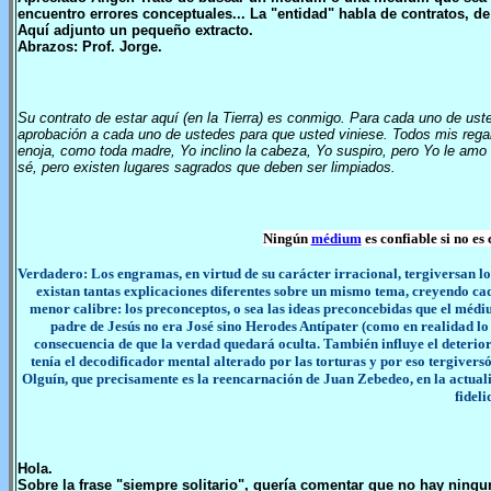
encuentro errores conceptuales... La "entidad" habla de contratos, de
Aquí adjunto un pequeño extracto.
Abrazos: Prof. Jorge.
Su contrato de estar aquí (en la Tierra) es conmigo. Para cada uno d
aprobación a cada uno de ustedes para que usted viniese. Todos mis regal
enoja, como toda madre, Yo inclino la cabeza, Yo suspiro, pero Yo le amo 
sé, pero existen lugares sagrados que deben ser limpiados.
Ningún
médium
es confiable si no es 
Verdadero: Los engramas, en virtud de su carácter irracional, tergiversan los
existan tantas explicaciones diferentes sobre un mismo tema, creyendo cada
menor calibre: los preconceptos, o sea las ideas preconcebidas que el médiu
padre de Jesús no era José sino Herodes Antípater (como en realidad lo e
consecuencia de que la verdad quedará oculta. También influye el deterio
tenía el decodificador mental alterado por las torturas y por eso tergivers
Olguín, que precisamente es la reencarnación de Juan Zebedeo, en la actuali
fidel
Hola.
Sobre la frase "siempre solitario", quería comentar que no hay ning