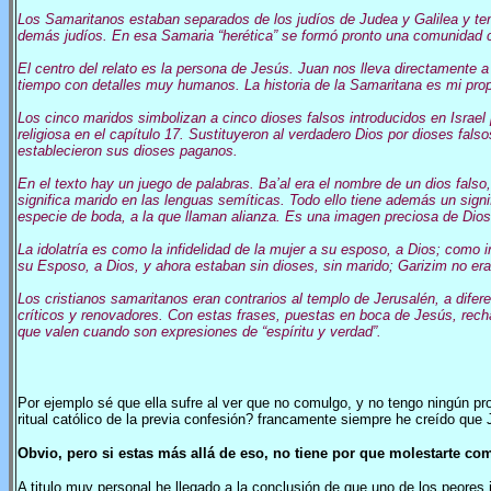
Los Samaritanos estaban separados de los judíos de Judea y Galilea y tení
demás judíos. En esa Samaria “herética” se formó pronto una comunidad c
El centro del relato es la persona de Jesús. Juan nos lleva directamente 
tiempo con detalles muy humanos. La historia de la Samaritana es mi propi
Los cinco maridos simbolizan a cinco dioses falsos introducidos en Israe
religiosa en el capítulo 17. Sustituyeron al verdadero Dios por dioses fa
establecieron sus dioses paganos.
En el texto hay un juego de palabras. Ba’al era el nombre de un dios fals
significa marido en las lenguas semíticas. Todo ello tiene además un sig
especie de boda, a la que llaman alianza. Es una imagen preciosa de Dio
La idolatría es como la infidelidad de la mujer a su esposo, a Dios; como i
su Esposo, a Dios, y ahora estaban sin dioses, sin marido; Garizim no era
Los cristianos samaritanos eran contrarios al templo de Jerusalén, a difer
críticos y renovadores. Con estas frases, puestas en boca de Jesús, recha
que valen cuando son expresiones de “espíritu y verdad”.
Por ejemplo sé que ella sufre al ver que no comulgo, y no tengo ningún pr
ritual católico de la previa confesión? francamente siempre he creído que 
Obvio, pero si estas más allá de eso, no tiene por que molestarte co
A titulo muy personal he llegado a la conclusión de que uno de los peore