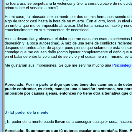
no fuera así, se perpetuaría la violencia y Gloria sería culpable de no cu
prima sobre el servicio a otros?
En mi caso, fui abusado sexualmente por dos de mis hermanos siendo chic
algo de rencor casi hasta la hora de su muerte. Con el otro, logré un nive
un umbral que me es imposible atravesar. Del tema nunca se habló y nu
emocionalmente en sus momentos de necesidad.
Vine a desarrollar y observar el dolor que me causaron esas experiencia
depresión y la poca autoestima). A raíz de una serie de conflictos recien
después de tantos años de apoyo, pues pienso que solamente está en sus
conmigo que me causan daño (como ignorar completamente el daño que me h
en el balance entre la voluntad de servicio y el cuidarme a mí mismo, evit
Me gustarían sus impresiones. Sé que me serviría mucho una
Psicointegr
Apreciado: Por mi parte te digo que uno tiene dos caminos ante deter
puede confrontar, es decir, manejar una situación incómoda, sea porq
imposible por causas ajenas, entonces no tiene otra alternativa que 
3
- El poder de la mente
¿El poder de la mente puede llevarnos a conseguir cualquier cosa, hacien
Apreciado: Supongamos que tú quieres escalar una montaña. Bien. Po