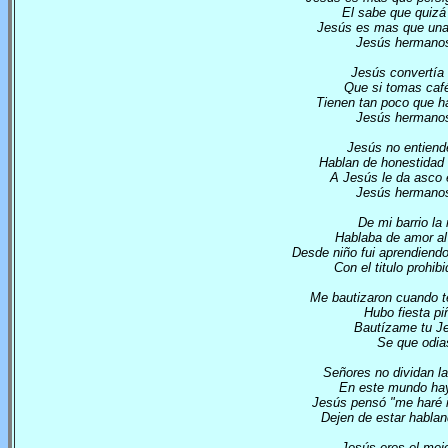
El sabe que quizá 
Jesús es mas que una 
Jesús hermanos
Jesús convertía
Que si tomas caf
Tienen tan poco que h
Jesús hermanos
Jesús no entiende
Hablan de honestidad 
A Jesús le da asco e
Jesús hermanos
De mi barrio la
Hablaba de amor al
Desde niño fui aprendiendo
Con el titulo prohib
Me bautizaron cuando t
Hubo fiesta pi
Bautízame tu Je
Se que odia
Señores no dividan la
En este mundo hay 
Jesús pensó "me haré i
Dejen de estar hablan
Jesús eres el mejo