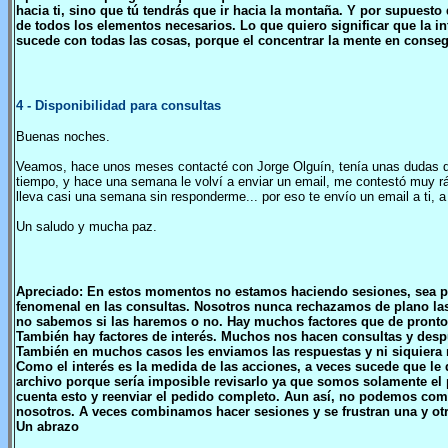
hacia ti, sino que tú tendrás que ir hacia la montaña. Y por supuesto
de todos los elementos necesarios. Lo que quiero significar que la 
sucede con todas las cosas, porque el concentrar la mente en conse
4
- Disponibilidad para consultas
Buenas noches.
Veamos, hace unos meses contacté con Jorge Olguín, tenía unas dudas de 
tiempo, y hace una semana le volví a enviar un email, me contestó muy rá
lleva casi una semana sin responderme... por eso te envío un email a ti, a
Un saludo y mucha paz.
Apreciado: En estos momentos no estamos haciendo sesiones, sea po
fenomenal en las consultas. Nosotros nunca rechazamos de plano las
no sabemos si las haremos o no. Hay muchos factores que de pronto
También hay factores de interés. Muchos nos hacen consultas y des
También en muchos casos les enviamos las respuestas y ni siquiera 
Como el interés es la medida de las acciones, a veces sucede que l
archivo porque sería imposible revisarlo ya que somos solamente el p
cuenta esto y reenviar el pedido completo. Aun así, no podemos co
nosotros. A veces combinamos hacer sesiones y se frustran una y otr
Un abrazo