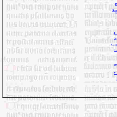
E
Geo
¿s
Lo
Lo
Kasp
Lo
Tor
El