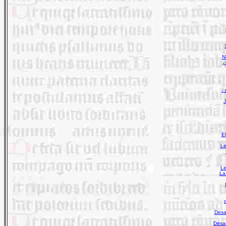
N
¿
¿s
J
E
Le
Le
La
Desap
Desap