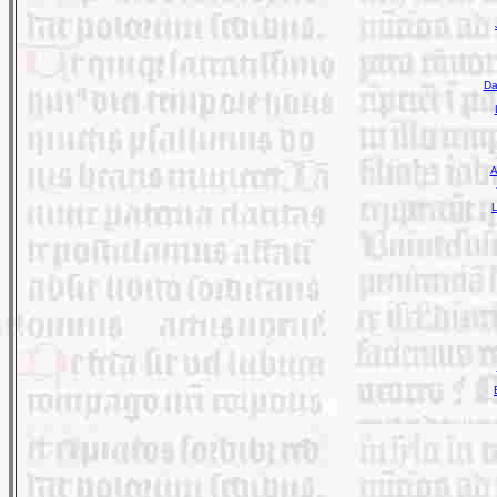
Da
A
L