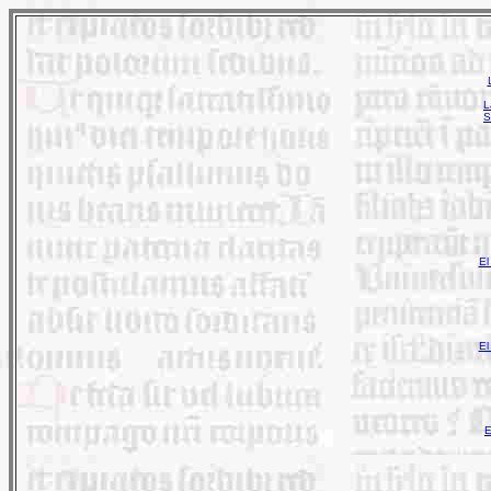
L
S
El
El
E