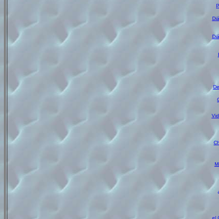
P
Diá
Diá
De
Vid
Ch
Mi
el 