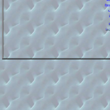
y
E
La 