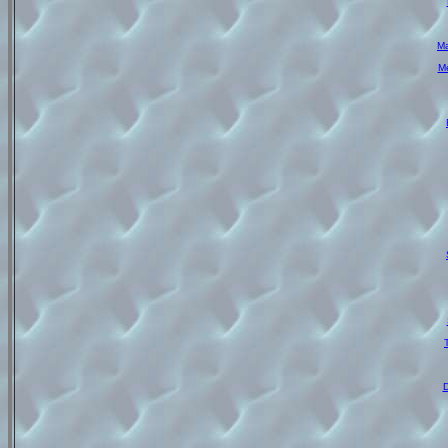
Ma
Me
D