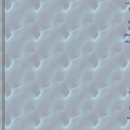
La 
P
P
Crea
La 
R
lo