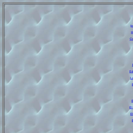
(p
H
Co
Ed
La
E
E
El
El