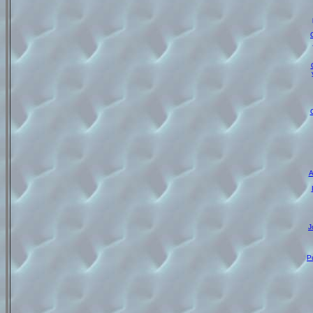
A
J
P